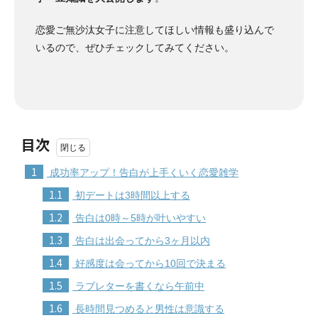
恋愛ご無沙汰女子に注意してほしい情報も盛り込んで
いるので、ぜひチェックしてみてください。
目次
1
成功率アップ！告白が上手くいく恋愛雑学
1.1
初デートは3時間以上する
1.2
告白は0時～5時が叶いやすい
1.3
告白は出会ってから3ヶ月以内
1.4
好感度は会ってから10回で決まる
1.5
ラブレターを書くなら午前中
1.6
長時間見つめると男性は意識する