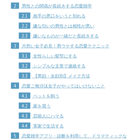
2
男性との関係が長続きする恋愛雑学
2.1
相手の悪口をいうと別れる
2.2
嫌な匂いの男性とは相性が悪い
2.3
嫌いなものが一緒だと長続きする
3
片想い女子必見！男ウケする恋愛テクニック
3.1
女性らしい髪型にする
3.2
シンプルな文章で連絡する
3.3
【男顔・女顔別】メイク方法
4
恋愛ご無沙汰女子がやってはいけないこと
4.1
ペットを飼う
4.2
家を買う
4.3
芸能人にハマる
4.4
実家で生活する
5
恋愛雑学アプリ・診断を利用して、ドラマティックな