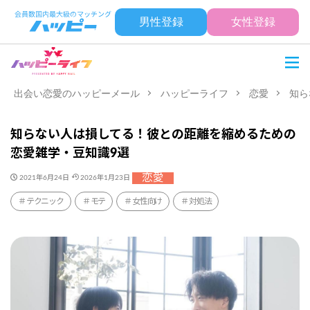
男性登録
女性登録
出会い恋愛のハッピーメール
ハッピーライフ
恋愛
知ら
知らない人は損してる！彼との距離を縮めるための
恋愛雑学・豆知識9選
恋愛
2021年6月24日
2026年1月23日
テクニック
モテ
女性向け
対処法