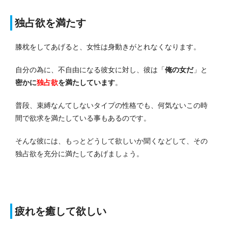
独占欲を満たす
膝枕をしてあげると、女性は身動きがとれなくなります。
自分の為に、不自由になる彼女に対し、彼は「
俺の女だ
」と
密かに
独占欲
を満たしています
。
普段、束縛なんてしないタイプの性格でも、何気ないこの時
間で欲求を満たしている事もあるのです。
そんな彼には、もっとどうして欲しいか聞くなどして、その
独占欲を充分に満たしてあげましょう。
疲れを癒して欲しい