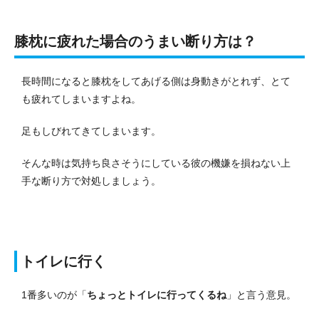
膝枕に疲れた場合のうまい断り方は？
長時間になると膝枕をしてあげる側は身動きがとれず、とて
も疲れてしまいますよね。
足もしびれてきてしまいます。
そんな時は気持ち良さそうにしている彼の機嫌を損ねない上
手な断り方で対処しましょう。
トイレに行く
1番多いのが「
ちょっとトイレに行ってくるね
」と言う意見。