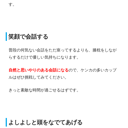
す。
笑顔で会話する
普段の何気ない会話をただ座ってするよりも、膝枕をしなが
らするだけで優しい気持ちになります。
自然と思いやりのある会話になる
ので、ケンカの多いカップ
ルはぜひ挑戦してみてください。
きっと素敵な時間が過ごせるはずです。
よしよしと頭をなでてあげる