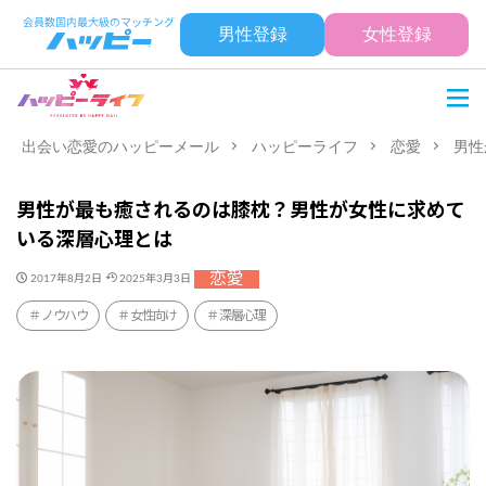
男性登録
女性登録
出会い恋愛のハッピーメール
ハッピーライフ
恋愛
男性
男性が最も癒されるのは膝枕？男性が女性に求めて
いる深層心理とは
恋愛
2017年8月2日
2025年3月3日
ノウハウ
女性向け
深層心理