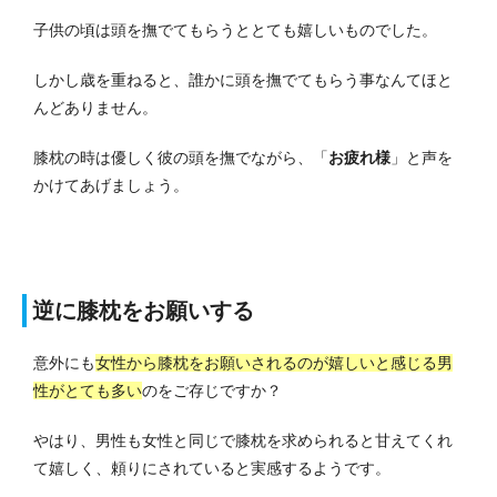
子供の頃は頭を撫でてもらうととても嬉しいものでした。
しかし歳を重ねると、誰かに頭を撫でてもらう事なんてほと
んどありません。
膝枕の時は優しく彼の頭を撫でながら、「
お疲れ様
」と声を
かけてあげましょう。
逆に膝枕をお願いする
意外にも
女性から膝枕をお願いされるのが嬉しいと感じる男
性がとても多い
のをご存じですか？
やはり、男性も女性と同じで膝枕を求められると甘えてくれ
て嬉しく、頼りにされていると実感するようです。