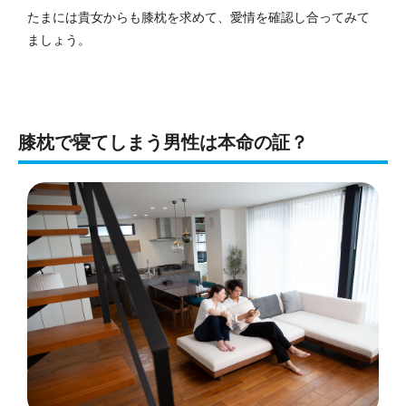
たまには貴女からも膝枕を求めて、愛情を確認し合ってみて
ましょう。
膝枕で寝てしまう男性は本命の証？