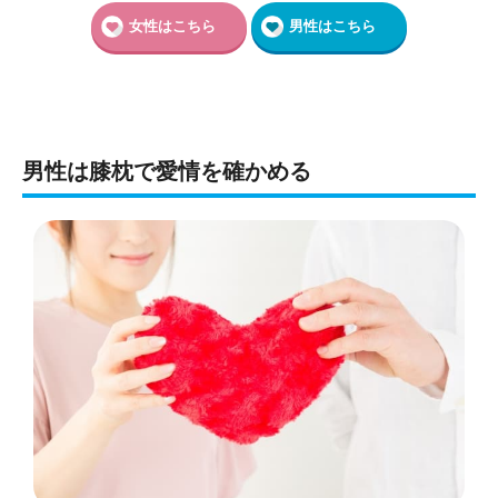
女性はこちら
男性はこちら
男性は膝枕で愛情を確かめる