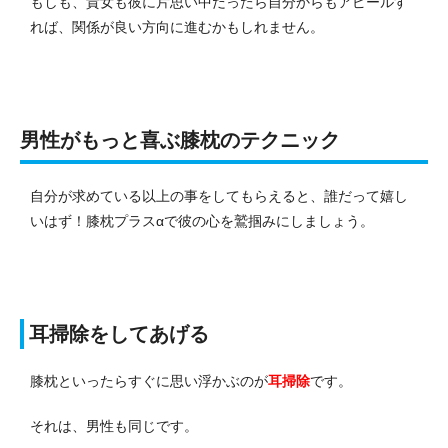
もしも、貴女も彼に片思い中だったら自分からもアピールす
れば、関係が良い方向に進むかもしれません。
男性がもっと喜ぶ膝枕のテクニック
自分が求めている以上の事をしてもらえると、誰だって嬉し
いはず！膝枕プラスαで彼の心を鷲掴みにしましょう。
耳掃除をしてあげる
膝枕といったらすぐに思い浮かぶのが
耳掃除
です。
それは、男性も同じです。