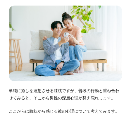
単純に癒しを連想させる膝枕ですが、普段の行動と重ね合わ
せてみると、そこから男性の深層心理が見え隠れします。
ここからは膝枕から感じる彼の心理について考えてみます。