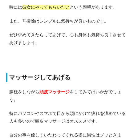
時には
彼女にやってもらいたい
という願望があります。
また、耳掃除はシンプルに気持ちが良いものです。
ぜひ求めてきたらしてあげて、心も身体も気持ち良くさせて
あげましょう。
マッサージしてあげる
膝枕をしながら
頭皮マッサージ
をしてみてはいかがでしょ
う。
特にパソコンやスマホで目から頭にかけて疲れを溜めている
人も多いので頭皮マッサージはオススメです。
自分の事を優しくいたわってくれる姿に男性はグッときま