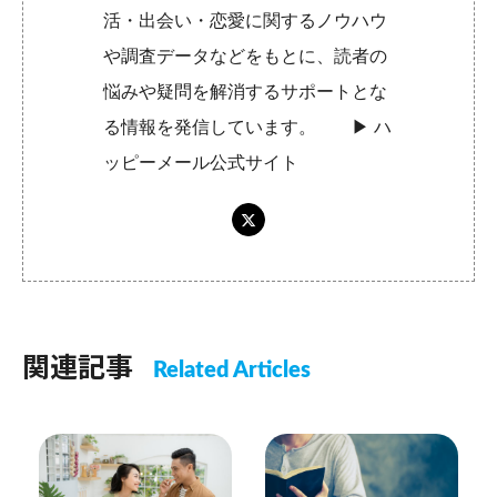
活・出会い・恋愛に関するノウハウ
や調査データなどをもとに、読者の
悩みや疑問を解消するサポートとな
る情報を発信しています。 ▶︎
ハ
ッピーメール公式サイト
関連記事
Related Articles