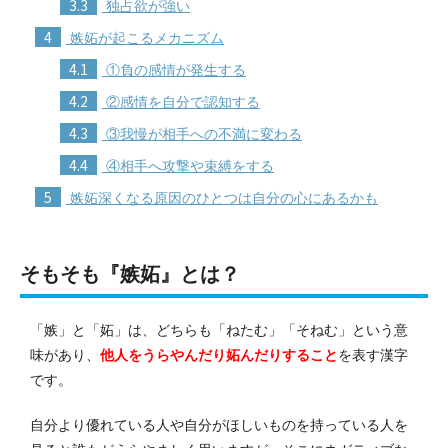
3.3
独占欲が強い
4
嫉妬が起こるメカニズム
4.1
①負の感情が発生する
4.2
②感情を自分で認知する
4.3
③我慢が相手への不満に変わる
4.4
④相手へ攻撃や束縛をする
5
嫉妬深くなる原因のひとつは自分の心にあるかも
そもそも『嫉妬』とは？
「嫉」と「妬」は、どちらも「ねたむ」「そねむ」という意
味があり、
他人をうらやんだり妬んだりすること
を表す漢字
です。
自分より優れている人や自分がほしいものを持っている人を