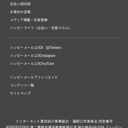
出会い成功談
お褒めの言葉
メディア掲載・広告実績
ハッピーライフ（出会い・恋愛コラム）
ハッピーメール公式X（旧Twitter）
ハッピーメール公式instagram
ハッピーメール公式YouTube
ハッピーメールアフィリエイト
コンテンツ一覧
サイトマップ
インターネット異性紹介事業届出・福岡公安委員会 認定番号
90080003000 第二種電気通信事業者届出済 届出番号H4-094『ハッピー