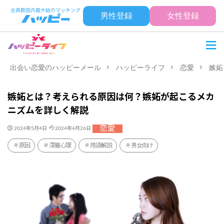
男性登録
女性登録
出会い恋愛のハッピーメール
ハッピーライフ
恋愛
嫉妬
嫉妬とは？考えられる原因は何？嫉妬が起こるメカ
ニズムを詳しく解説
恋愛
2024年5月4日
2024年4月26日
原因
深層心理
用語解説
男女向け