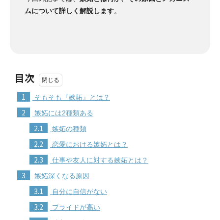
ムについて詳しく解説します
。
目次
1
そもそも『嫉妬』とは？
2
嫉妬には2種類ある
2.1
嫉妬の種類
2.2
恋愛における嫉妬とは？
2.3
仕事や友人に対する嫉妬とは？
3
嫉妬深くなる原因
3.1
自分に自信がない
3.2
プライドが高い