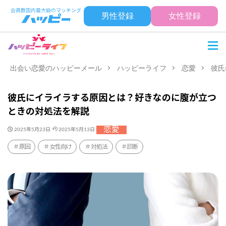
男性登録
女性登録
出会い恋愛のハッピーメール
ハッピーライフ
恋愛
彼氏
彼氏にイライラする原因とは？好きなのに腹が立つ
ときの対処法を解説
恋愛
2025年5月23日
2025年5月13日
原因
女性向け
対処法
診断