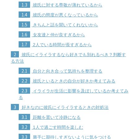
1.3
彼氏に対する尊敬が薄れているから
1.4
彼氏の態度が悪くなっているから
1.5
きちんと話を聞いてくれないから
1.6
女友達と仲が良すぎるから
1.7
2人でいる時間が長すぎるから
2
彼氏にイライラするなら好きでも別れるべき？判断す
る方法
2.1
自分と向き合って気持ちを整理する
2.2
彼氏といるときの自分が好きか考えてみる
2.3
イライラが生活に影響を及ぼしているか考えてみ
る
3
好きなのに彼氏にイライラするときの対処法
3.1
距離を置いて冷静になる
3.2
1人で過ごす時間を楽しむ
3.3
勝手に期待しすぎないように気をつける