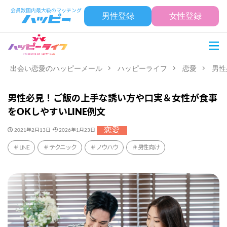
男性登録
女性登録
出会い恋愛のハッピーメール
ハッピーライフ
恋愛
男性
男性必見！ご飯の上手な誘い方や口実＆女性が食事
をOKしやすいLINE例文
恋愛
2021年2月13日
2026年1月23日
LINE
テクニック
ノウハウ
男性向け