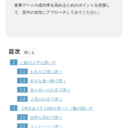
食事デートの成功率を高めるためのポイントを把握し
て、意中の女性にアプローチしてみてください。
目次
1
ご飯の上手な誘い方
1.1
お礼を口実に誘う
1.2
好きな食べ物で誘う
1.3
知り合いのお店で誘う
1.4
人気のお店で誘う
2
【例文あり】LINEを使ったご飯の誘い方
2.1
自然な流れで誘う
2.2
ストレートに誘う