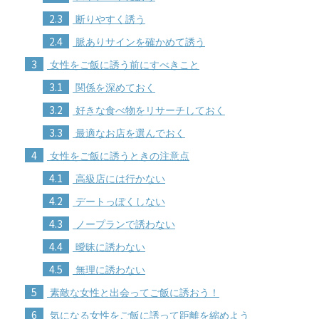
2.3
断りやすく誘う
2.4
脈ありサインを確かめて誘う
3
女性をご飯に誘う前にすべきこと
3.1
関係を深めておく
3.2
好きな食べ物をリサーチしておく
3.3
最適なお店を選んでおく
4
女性をご飯に誘うときの注意点
4.1
高級店には行かない
4.2
デートっぽくしない
4.3
ノープランで誘わない
4.4
曖昧に誘わない
4.5
無理に誘わない
5
素敵な女性と出会ってご飯に誘おう！
6
気になる女性をご飯に誘って距離を縮めよう