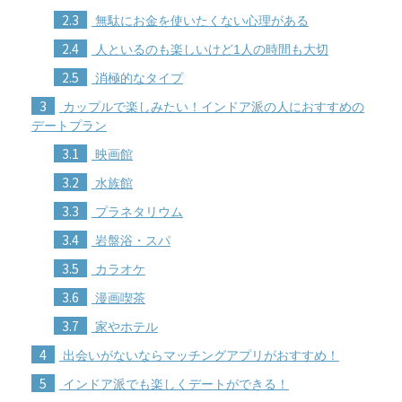
2.3
無駄にお金を使いたくない心理がある
2.4
人といるのも楽しいけど1人の時間も大切
2.5
消極的なタイプ
3
カップルで楽しみたい！インドア派の人におすすめの
デートプラン
3.1
映画館
3.2
水族館
3.3
プラネタリウム
3.4
岩盤浴・スパ
3.5
カラオケ
3.6
漫画喫茶
3.7
家やホテル
4
出会いがないならマッチングアプリがおすすめ！
5
インドア派でも楽しくデートができる！