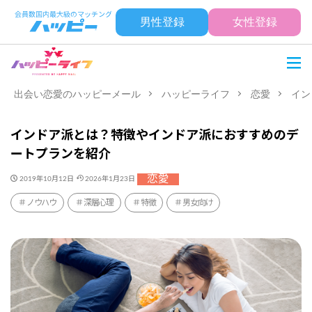
男性登録
女性登録
出会い恋愛のハッピーメール
ハッピーライフ
恋愛
イン
インドア派とは？特徴やインドア派におすすめのデ
ートプランを紹介
恋愛
2019年10月12日
2026年1月23日
ノウハウ
深層心理
特徴
男女向け