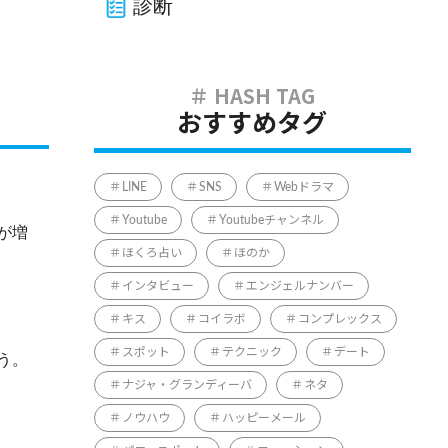
診断
おすすめタグ
LINE
SNS
Webドラマ
Youtube
Youtubeチャンネル
が増
ほくろ占い
ほのか
インタビュー
エンジェルナンバー
キス
コイラボ
コンプレックス
スポット
テクニック
デート
う。
ナジャ・グランディーバ
ネタ
ノウハウ
ハッピーメール