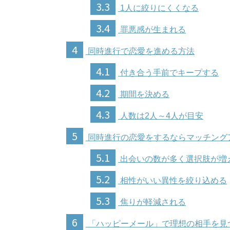
3.3
1人に絞りにくくなる
3.4
罪悪感が生まれる
4
同時進行で恋愛を進める方法
4.1
付き合う手前でキープする
4.2
期間を決める
4.3
人数は2人～4人が目安
5
同時進行の恋愛をするならマッチング
5.1
出会いの数が多く選択肢が増
5.2
相性がいい異性を絞り込める
5.3
焦りが軽減される
6
「ハッピーメール」で理想の相手を見