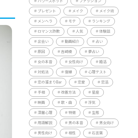
パワースポット
ファッション
プレゼント
メイク
メイク術
メンヘラ
モテ
ランキング
ロマンス詐欺
人気
体験談
出会い
動画紹介
占い
原因
吉崎綾
夢占い
女の本音
女性向け
婚活
対処法
復縁
心理テスト
恋の溜まりBar
恋愛
恋活
手相
改善方法
星座
映画
歌・曲
浮気
深層心理
特徴
生態
用語解説
男の本音
男女向け
男性向け
相性
石言葉