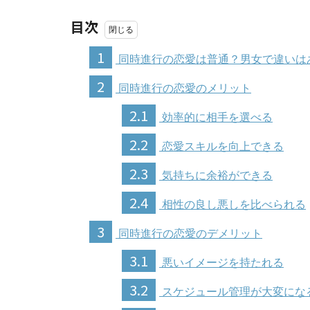
目次
1
同時進行の恋愛は普通？男女で違いは
2
同時進行の恋愛のメリット
2.1
効率的に相手を選べる
2.2
恋愛スキルを向上できる
2.3
気持ちに余裕ができる
2.4
相性の良し悪しを比べられる
3
同時進行の恋愛のデメリット
3.1
悪いイメージを持たれる
3.2
スケジュール管理が大変にな