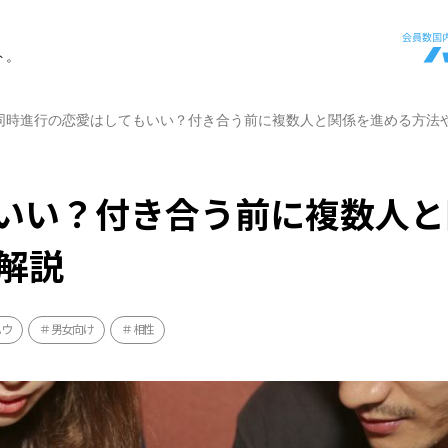
ト。
同時進行の恋愛はしてもいい？付き合う前に複数人と関係を進める方法
いい？付き合う前に複数人と
解説
ハウ
男女向け
相性