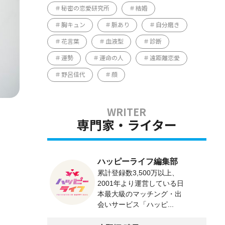
秘密の恋愛研究所
結婚
胸キュン
脈あり
自分磨き
花言葉
血液型
診断
運勢
運命の人
遠距離恋愛
野呂佳代
顔
専門家・ライター
ハッピーライフ編集部
累計登録数3,500万以上、
2001年より運営している日
本最大級のマッチング・出
会いサービス「ハッピ...