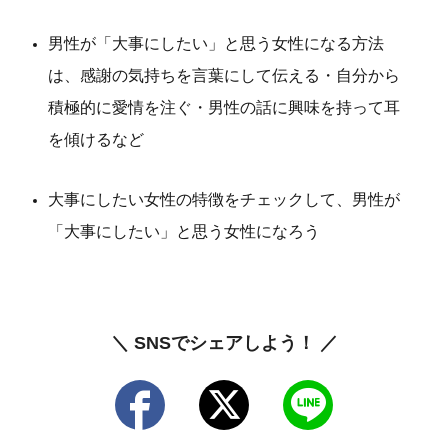
男性が「大事にしたい」と思う女性になる方法
は、感謝の気持ちを言葉にして伝える・自分から
積極的に愛情を注ぐ・男性の話に興味を持って耳
を傾けるなど
大事にしたい女性の特徴をチェックして、男性が
「大事にしたい」と思う女性になろう
＼ SNSでシェアしよう！ ／