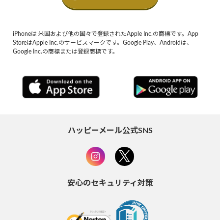
iPhoneは 米国および他の国々で登録されたApple Inc.の商標です。App
StoreはApple Inc.のサービスマークです。Google Play、Androidは、
Google Inc.の商標または登録商標です。
ハッピーメール公式SNS
安心のセキュリティ対策