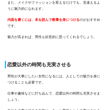
また、メイクやファッションを変えるだけでも、見違えるよ
うに魅力的になれます。
内面を磨くには、本を読んで教養を身につける
のがおすすめ
です。
魅力が高まれば、男性も好意的に思ってくれるでしょう。
恋愛以外の時間も充実させる
男性が大事にしたい女性になるには、人としての魅力を身に
つけることも必要です。
仕事や趣味などに打ち込んで、恋愛以外の時間も充実させま
しょう。