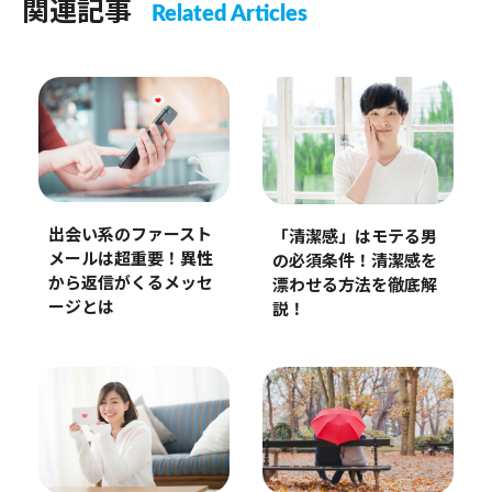
関連記事
Related Articles
出会い系のファースト
「清潔感」はモテる男
メールは超重要！異性
の必須条件！清潔感を
から返信がくるメッセ
漂わせる方法を徹底解
ージとは
説！