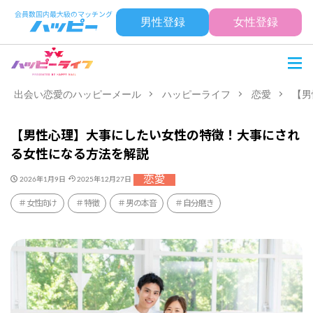
男性登録
女性登録
出会い恋愛のハッピーメール
ハッピーライフ
恋愛
【男
【男性心理】大事にしたい女性の特徴！大事にされ
る女性になる方法を解説
恋愛
2026年1月9日
2025年12月27日
女性向け
特徴
男の本音
自分磨き