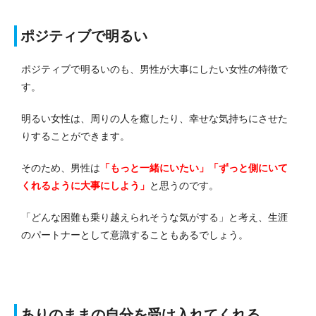
ポジティブで明るい
ポジティブで明るいのも、男性が大事にしたい女性の特徴で
す。
明るい女性は、周りの人を癒したり、幸せな気持ちにさせた
りすることができます。
そのため、男性は
「もっと一緒にいたい」「ずっと側にいて
くれるように大事にしよう」
と思うのです。
「どんな困難も乗り越えられそうな気がする」と考え、生涯
のパートナーとして意識することもあるでしょう。
ありのままの自分を受け入れてくれる