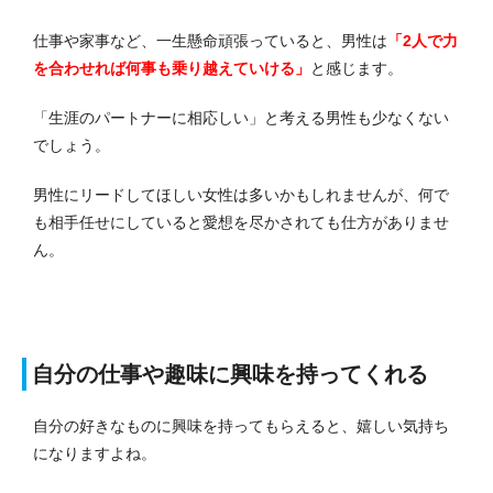
仕事や家事など、一生懸命頑張っていると、男性は
「2人で力
を合わせれば何事も乗り越えていける」
と感じます。
「生涯のパートナーに相応しい」と考える男性も少なくない
でしょう。
男性にリードしてほしい女性は多いかもしれませんが、何で
も相手任せにしていると愛想を尽かされても仕方がありませ
ん。
自分の仕事や趣味に興味を持ってくれる
自分の好きなものに興味を持ってもらえると、嬉しい気持ち
になりますよね。