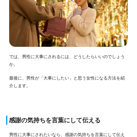
では、男性に大事にされるには、どうしたらいいのでしょう
か。
最後に、男性が「大事にしたい」と思う女性になる方法を紹
介します。
感謝の気持ちを言葉にして伝える
男性に大事にされたいなら、感謝の気持ちを言葉にして伝え