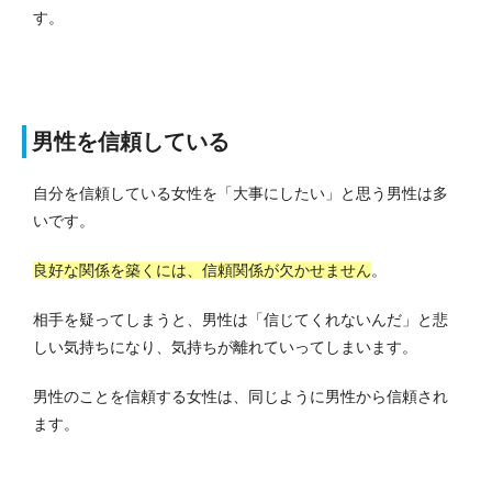
す。
男性を信頼している
自分を信頼している女性を「大事にしたい」と思う男性は多
いです。
良好な関係を築くには、信頼関係が欠かせません
。
相手を疑ってしまうと、男性は「信じてくれないんだ」と悲
しい気持ちになり、気持ちが離れていってしまいます。
男性のことを信頼する女性は、同じように男性から信頼され
ます。