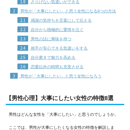
1.8
さりげない気遣いができる
2
男性が「大事にしたい」と思う女性になる6つの方法
2.1
感謝の気持ちを言葉にして伝える
2.2
自分から積極的に愛情を注ぐ
2.3
男性の話に興味を持つ
2.4
相手が安心できる気遣いをする
2.5
自分磨きで魅力を高める
2.6
恋愛以外の時間も充実させる
3
男性が「大事にしたい」と思う女性になろう
【男性心理】大事にしたい女性の特徴8選
男性はどんな女性を「大事にしたい」と思うのでしょうか。
ここでは、男性が大事にしたくなる女性の特徴を解説しま