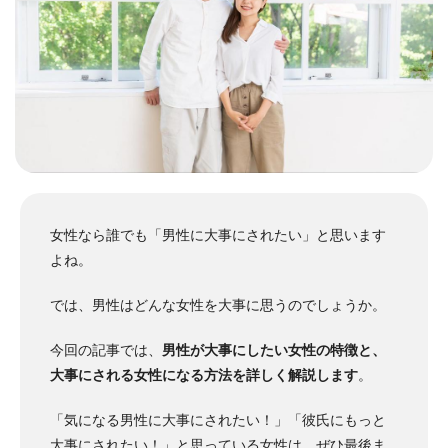
女性なら誰でも「男性に大事にされたい」と思います
よね。
では、男性はどんな女性を大事に思うのでしょうか。
今回の記事では、
男性が大事にしたい女性の特徴と、
大事にされる女性になる方法を詳しく解説します
。
「気になる男性に大事にされたい！」「彼氏にもっと
大事にされたい！」と思っている女性は、ぜひ最後ま