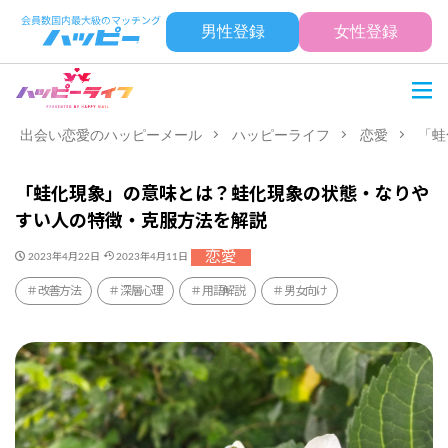
男性登録
女性登録
出会い恋愛のハッピーメール
ハッピーライフ
恋愛
「蛙
「蛙化現象」の意味とは？蛙化現象の状態・なりや
すい人の特徴・克服方法を解説
恋愛
2023年4月22日
2023年4月11日
改善方法
深層心理
用語解説
男女向け