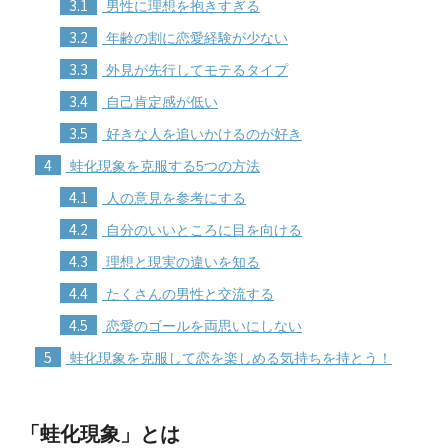
3.1
男性に理想を抱きすぎる
3.2
年齢の割に恋愛経験が少ない
3.3
外見が先行してモテるタイプ
3.4
自己肯定感が低い
3.5
好きな人を追いかけるのが好き
4
蛙化現象を克服する5つの方法
4.1
人の意見を参考にする
4.2
自分のいいところに目を向ける
4.3
理想と現実の違いを知る
4.4
たくさんの男性と交流する
4.5
恋愛のゴールを両思いにしない
5
蛙化現象を克服して恋を楽しめる気持ちを持とう！
「蛙化現象」とは