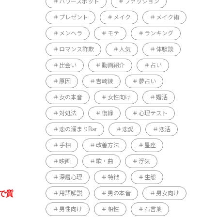
パワースポット
ファッション
プレゼント
メイク
メイク術
メンヘラ
モテ
ランキング
ロマンス詐欺
人気
体験談
出会い
動画紹介
占い
原因
吉崎綾
夢占い
女の本音
女性向け
婚活
対処法
復縁
心理テスト
恋の溜まりBar
恋愛
恋活
手相
改善方法
星座
映画
歌・曲
浮気
深層心理
特徴
生態
で質
用語解説
男の本音
男女向け
男性向け
相性
石言葉