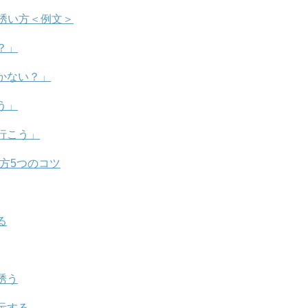
誘い方＜例文＞
？」
かない？」
う」
行こう」
方5つのコツ
る
誘う
示する