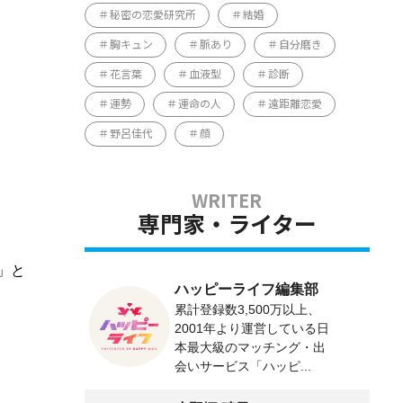
秘密の恋愛研究所
結婚
胸キュン
脈あり
自分磨き
花言葉
血液型
診断
運勢
運命の人
遠距離恋愛
野呂佳代
顔
専門家・ライター
」と
ハッピーライフ編集部
累計登録数3,500万以上、
2001年より運営している日
本最大級のマッチング・出
会いサービス「ハッピ...