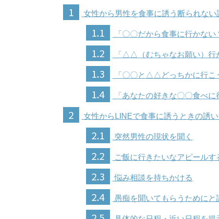
1
女性から男性を食事に誘う断られない
1.1
「〇〇だから食事に行かない
1.2
「△△（むちゃなお願い）行
1.3
「〇〇と△△どっちかに行こ
1.4
「あなたの好きな〇〇食べに
2
女性からLINEで食事に誘うときの誘い
2.1
突然男性の現状を聞く
2.2
ご飯に行きたいなアピールす
2.3
悩み相談を持ちかける
2.4
愚痴を聞いてもらうためにと
2.5
具体的な日程・近い日程を提