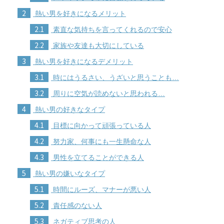
2
熱い男を好きになるメリット
2.1
素直な気持ちを言ってくれるので安心
2.2
家族や友達も大切にしている
3
熱い男を好きになるデメリット
3.1
時にはうるさい、うざいと思うことも…
3.2
周りに空気が読めないと思われる…
4
熱い男の好きなタイプ
4.1
目標に向かって頑張っている人
4.2
努力家、何事にも一生懸命な人
4.3
男性を立てることができる人
5
熱い男の嫌いなタイプ
5.1
時間にルーズ、マナーが悪い人
5.2
責任感のない人
5.3
ネガティブ思考の人