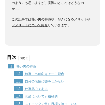
のようにも思いますが、実際のところはどうなの
か…。
この記事では
熱い男の特徴や、好きになるメリットや
デメリットについて紹介
していきます。
目次
1
熱い男の特徴
1.1
何事にも前向きで一生懸命
1.2
自分の感情に嘘をつかない
1.3
仕事熱心である
1.4
恋愛においても積極的
1.5
ストイックで常に目標を持っている