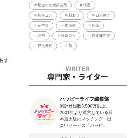
秘密の恋愛研究所
結婚
胸キュン
脈あり
自分磨き
花言葉
血液型
診断
運勢
運命の人
遠距離恋愛
野呂佳代
顔
おす
専門家・ライター
ハッピーライフ編集部
累計登録数3,500万以上、
2001年より運営している日
本最大級のマッチング・出
会いサービス「ハッピ...