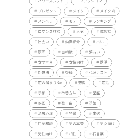
パワースポット
ファッション
プレゼント
メイク
メイク術
メンヘラ
モテ
ランキング
ロマンス詐欺
人気
体験談
出会い
動画紹介
占い
原因
吉崎綾
夢占い
女の本音
女性向け
婚活
対処法
復縁
心理テスト
恋の溜まりBar
恋愛
恋活
手相
改善方法
星座
映画
歌・曲
浮気
深層心理
特徴
生態
用語解説
男の本音
男女向け
男性向け
相性
石言葉