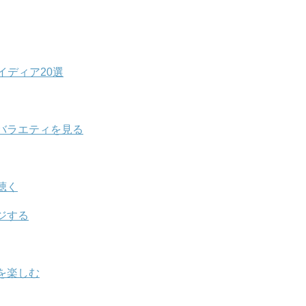
ディア20選
バラエティを見る
聴く
ジする
を楽しむ