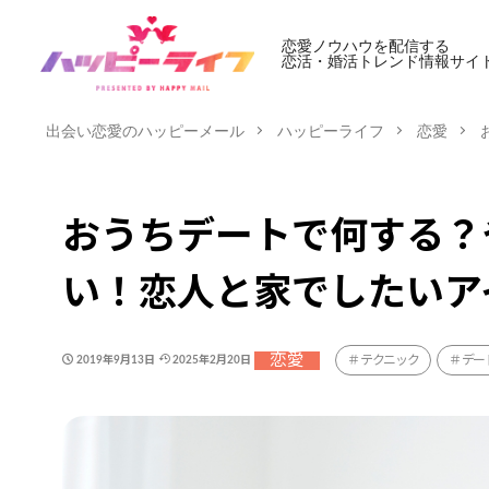
恋愛ノウハウを配信する
恋活・婚活トレンド情報サイ
出会い恋愛のハッピーメール
ハッピーライフ
恋愛
おうちデートで何する？
い！恋人と家でしたいア
恋愛
テクニック
デー
2019年9月13日
2025年2月20日