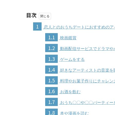
目次
1
恋人とのおうちデートにおすすめのアイ
1.1
映画鑑賞
1.2
動画配信サービスでドラマや
1.3
ゲームをする
1.4
好きなアーティストの音楽を
1.5
料理やお菓子作りにチャレン
1.6
お酒を飲む
1.7
おうち〇〇や〇〇パーティー
1.8
本や漫画を読む