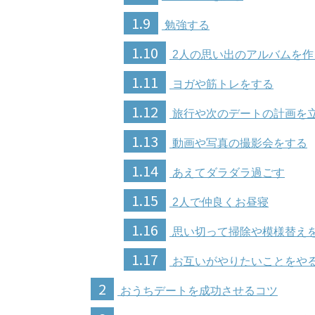
1.9
勉強する
1.10
2人の思い出のアルバムを作
1.11
ヨガや筋トレをする
1.12
旅行や次のデートの計画を
1.13
動画や写真の撮影会をする
1.14
あえてダラダラ過ごす
1.15
2人で仲良くお昼寝
1.16
思い切って掃除や模様替え
1.17
お互いがやりたいことをや
2
おうちデートを成功させるコツ