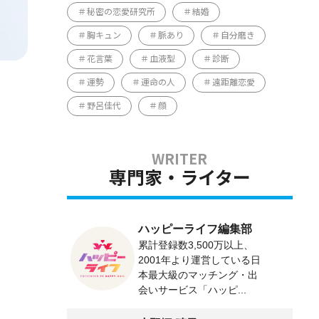
秘密の恋愛研究所
結婚
胸キュン
脈あり
自分磨き
花言葉
血液型
診断
運勢
運命の人
遠距離恋愛
野呂佳代
顔
専門家・ライター
ハッピーライフ編集部
累計登録数3,500万以上、
2001年より運営している日
本最大級のマッチング・出
会いサービス「ハッピ...