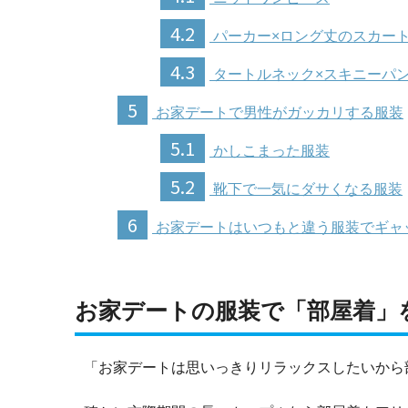
4.2
パーカー×ロング丈のスカー
4.3
タートルネック×スキニーパ
5
お家デートで男性がガッカリする服装
5.1
かしこまった服装
5.2
靴下で一気にダサくなる服装
6
お家デートはいつもと違う服装でギャ
お家デートの服装で「部屋着」
「お家デートは思いっきりリラックスしたいから