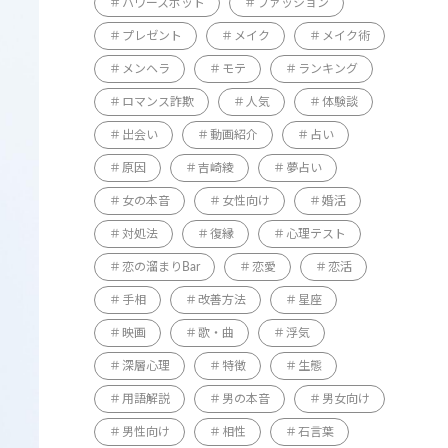
パワースポット
ファッション
プレゼント
メイク
メイク術
メンヘラ
モテ
ランキング
ロマンス詐欺
人気
体験談
出会い
動画紹介
占い
原因
吉崎綾
夢占い
女の本音
女性向け
婚活
対処法
復縁
心理テスト
恋の溜まりBar
恋愛
恋活
手相
改善方法
星座
映画
歌・曲
浮気
深層心理
特徴
生態
用語解説
男の本音
男女向け
男性向け
相性
石言葉