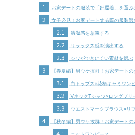
1
お家デートの服装で「部屋着」を選ぶ
2
女子必見！お家デートする際の服装選
2.1
清潔感を意識する
2.2
リラックス感を演出する
2.3
シワができにくい素材を選ぶ
3
【春夏編】男ウケ抜群！お家デートの
3.1
白トップス×花柄キャミワン
3.2
VネックTシャツ×ロングプリ
3.3
ウエストマークブラウス×リ
4
【秋冬編】男ウケ抜群！お家デートの
4.1
ニットワンピース