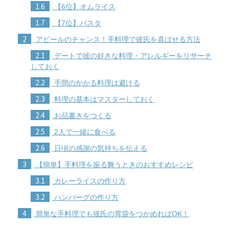
1.6
【6位】オムライス
1.7
【7位】パスタ
2
アピールのチャンス！手料理で彼氏を喜ばせる方法
2.1
デートで彼の好きな料理・アレルギーをリサーチ
しておく
2.2
手間のかかる料理は避ける
2.3
料理の基本はマスターしておく
2.4
お品書きをつくる
2.5
2人で一緒に食べる
2.6
日頃の感謝の気持ちを伝える
3
【簡単】手料理を振る舞うときのおすすめレシピ
3.1
カレーライスの作り方
3.2
ハンバーグの作り方
4
簡単な手料理でも彼氏の胃袋をつかめればOK！