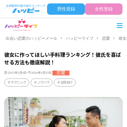
男性登録
女性登録
出会い恋愛のハッピーメール
ハッピーライフ
恋愛
彼女
彼女に作ってほしい手料理ランキング！彼氏を喜ば
せる方法も徹底解説！
恋愛
2021年1月4日
2026年1月23日
テクニック
ノウハウ
女性向け