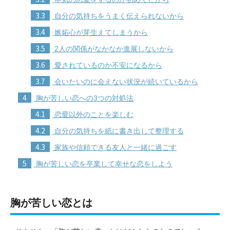
3.3
自分の気持ちをうまく伝えられないから
3.4
嫉妬心が芽生えてしまうから
3.5
2人の関係がなかなか進展しないから
3.6
愛されているのか不安になるから
3.7
会いたいのに会えない状況が続いているから
4
胸が苦しい恋への3つの対処法
4.1
恋愛以外のことを楽しむ
4.2
自分の気持ちを紙に書き出して整理する
4.3
家族や信頼できる友人と一緒に過ごす
5
胸が苦しい恋を卒業して幸せな恋をしよう
胸が苦しい恋とは