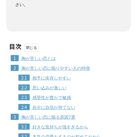
さい。
目次
1
胸が苦しい恋とは
2
胸が苦しい恋に陥りやすい人の特徴
2.1
相手に依存しやすい
2.2
思い込みが激しい
2.3
感受性が豊かで敏感
2.4
自分に自信が持てない
3
胸が苦しい恋に陥る原因7選
3.1
好きな気持ちが強すぎるから
3.2
本気の恋愛をするのが初めてだから