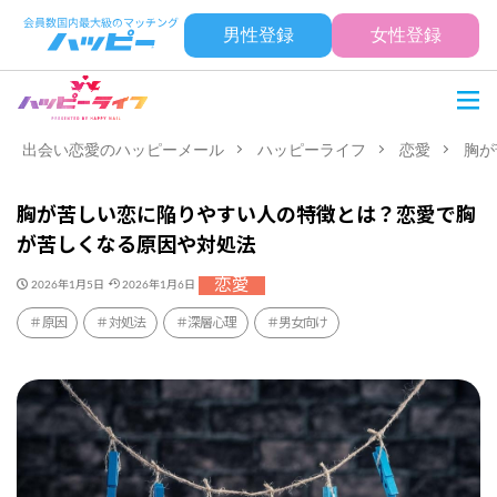
男性登録
女性登録
出会い恋愛のハッピーメール
ハッピーライフ
恋愛
胸が
胸が苦しい恋に陥りやすい人の特徴とは？恋愛で胸
が苦しくなる原因や対処法
恋愛
2026年1月5日
2026年1月6日
原因
対処法
深層心理
男女向け