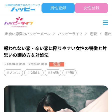
男性登録
女性登録
出会い恋愛のハッピーメール
ハッピーライフ
恋愛
報わ
報われない恋・辛い恋に陥りやすい女性の特徴と片
思いの諦め方＆対処法
恋愛
2020年12月18日
2026年1月23日
ノウハウ
女性向け
対処法
特徴