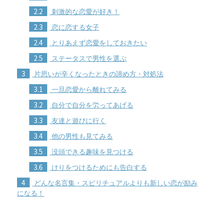
2.2
刺激的な恋愛が好き！
2.3
恋に恋する女子
2.4
とりあえず恋愛をしておきたい
2.5
ステータスで男性を選ぶ
3
片思いが辛くなったときの諦め方・対処法
3.1
一旦恋愛から離れてみる
3.2
自分で自分を労ってあげる
3.3
友達と遊びに行く
3.4
他の男性も見てみる
3.5
没頭できる趣味を見つける
3.6
けりをつけるためにも告白する
4
どんな名言集・スピリチュアルよりも新しい恋が励み
になる！