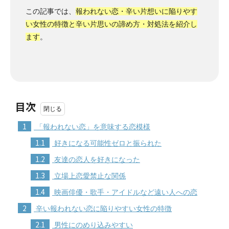
この記事では、
報われない恋・辛い片想いに陥りやす
い女性の特徴と辛い片思いの諦め方・対処法を紹介し
ます
。
目次
1
「報われない恋」を意味する恋模様
1.1
好きになる可能性ゼロと振られた
1.2
友達の恋人を好きになった
1.3
立場上恋愛禁止な関係
1.4
映画俳優・歌手・アイドルなど遠い人への恋
2
辛い報われない恋に陥りやすい女性の特徴
2.1
男性にのめり込みやすい