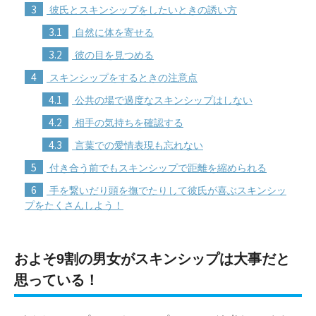
3
彼氏とスキンシップをしたいときの誘い方
3.1
自然に体を寄せる
3.2
彼の目を見つめる
4
スキンシップをするときの注意点
4.1
公共の場で過度なスキンシップはしない
4.2
相手の気持ちを確認する
4.3
言葉での愛情表現も忘れない
5
付き合う前でもスキンシップで距離を縮められる
6
手を繋いだり頭を撫でたりして彼氏が喜ぶスキンシッ
プをたくさんしよう！
およそ9割の男女がスキンシップは大事だと
思っている！