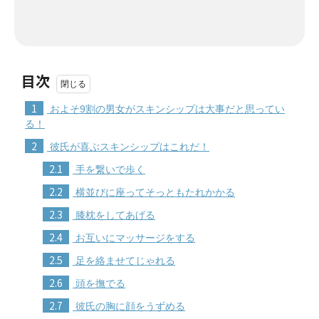
目次
1
およそ9割の男女がスキンシップは大事だと思ってい
る！
2
彼氏が喜ぶスキンシップはこれだ！
2.1
手を繋いで歩く
2.2
横並びに座ってそっともたれかかる
2.3
膝枕をしてあげる
2.4
お互いにマッサージをする
2.5
足を絡ませてじゃれる
2.6
頭を撫でる
2.7
彼氏の胸に顔をうずめる