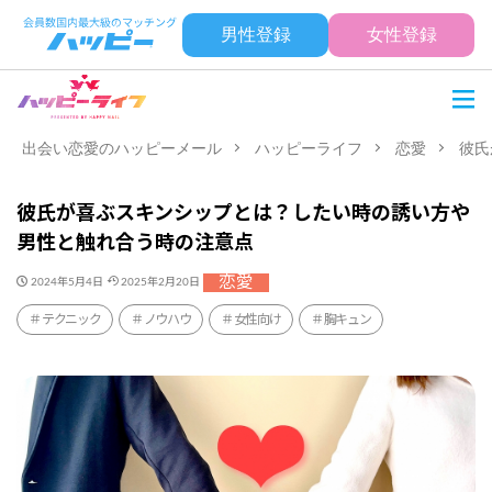
男性登録
女性登録
出会い恋愛のハッピーメール
ハッピーライフ
恋愛
彼氏
彼氏が喜ぶスキンシップとは？したい時の誘い方や
男性と触れ合う時の注意点
恋愛
2024年5月4日
2025年2月20日
テクニック
ノウハウ
女性向け
胸キュン