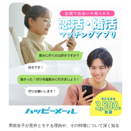
男前女子が意外とモテる理由や、その特徴について深く知る