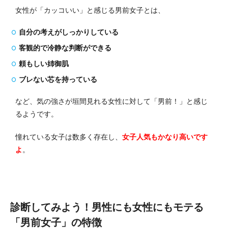
女性が「カッコいい」と感じる男前女子とは、
自分の考えがしっかりしている
客観的で冷静な判断ができる
頼もしい姉御肌
ブレない芯を持っている
など、気の強さが垣間見れる女性に対して「男前！」と感じ
るようです。
憧れている女子は数多く存在し、
女子人気もかなり高いです
よ
。
診断してみよう！男性にも女性にもモテる
「男前女子」の特徴