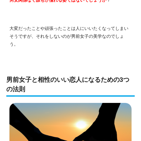
男女関係なく誰もが憧れる姿ではないでしょうか
？
大変だったことや頑張ったことは人にいいたくなってしまい
そうですが、それをしないのが男前女子の美学なのでしょ
う。
男前女子と相性のいい恋人になるための3つ
の法則