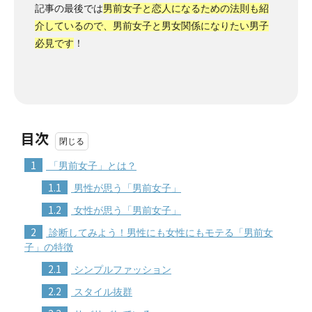
記事の最後では
男前女子と恋人になるための法則も紹
介しているので、男前女子と男女関係になりたい男子
必見です
！
目次
1
「男前女子」とは？
1.1
男性が思う「男前女子」
1.2
女性が思う「男前女子」
2
診断してみよう！男性にも女性にもモテる「男前女
子」の特徴
2.1
シンプルファッション
2.2
スタイル抜群