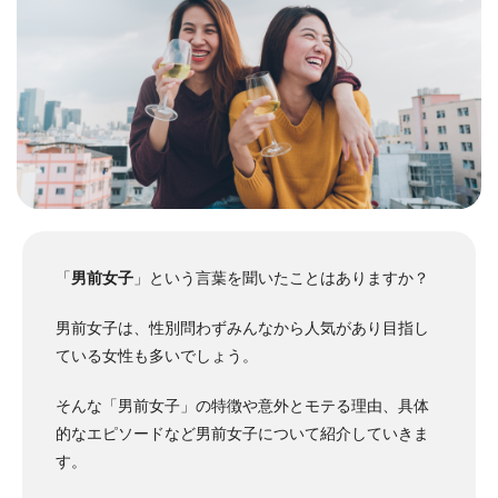
「
男前女子
」という言葉を聞いたことはありますか？
男前女子は、性別問わずみんなから人気があり目指し
ている女性も多いでしょう。
そんな「男前女子」の特徴や意外とモテる理由、具体
的なエピソードなど男前女子について紹介していきま
す。