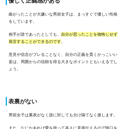
優しく正義感がある
曲がったことが大嫌いな男前女子は、まっすぐで優しい性格
をしています。
相手が誰であったとしても、
自分が思ったことを物怖じせず
発言することができるのです
。
意見や信念がブレることなく、自分の正義を貫くかっこいい
姿は、周囲からの信頼を得る大きなポイントともいえるでし
ょう。
表裏がない
男前女子は裏表がなく誰に対しても分け隔てなく接します。
また、なにかあれば愛を持って本人に直接伝えるので陰口を