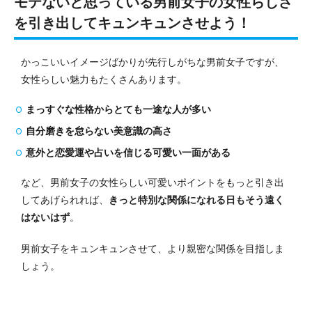
モテないと思っている男前女子の女性らしさ
を引き出してキュンキュンさせよう！
かっこいいイメージばかりが先行しがちな男前女子ですが、
女性らしい魅力もたくさんあります。
まっすぐな性格からとても一途な人が多い
自分磨きを怠らない美意識の高さ
意外と恋愛運や占いを信じる可愛い一面がある
など、男前女子の女性らしい可愛いポイントをもっと引き出
してあげられれば、
きっと特別な関係になれる日もそう遠く
はないはず
。
男前女子をキュンキュンさせて、より親密な関係を目指しま
しょう。