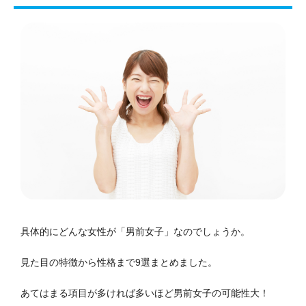
具体的にどんな女性が「男前女子」なのでしょうか。
見た目の特徴から性格まで9選まとめました。
あてはまる項目が多ければ多いほど男前女子の可能性大！