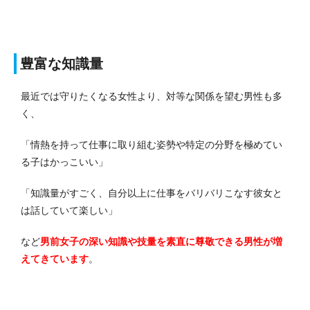
豊富な知識量
最近では守りたくなる女性より、対等な関係を望む男性も多
く、
「情熱を持って仕事に取り組む姿勢や特定の分野を極めてい
る子はかっこいい」
「知識量がすごく、自分以上に仕事をバリバリこなす彼女と
は話していて楽しい」
など
男前女子の深い知識や技量を素直に尊敬できる男性が増
えてきています
。