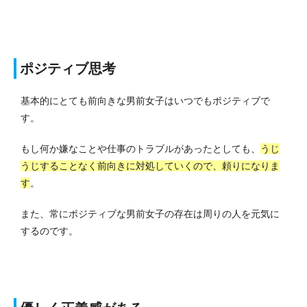
ポジティブ思考
基本的にとても前向きな男前女子はいつでもポジティブで
す。
もし何か嫌なことや仕事のトラブルがあったとしても、
うじ
うじすることなく前向きに対処していくので、頼りになりま
す
。
また、常にポジティブな男前女子の存在は周りの人を元気に
するのです。