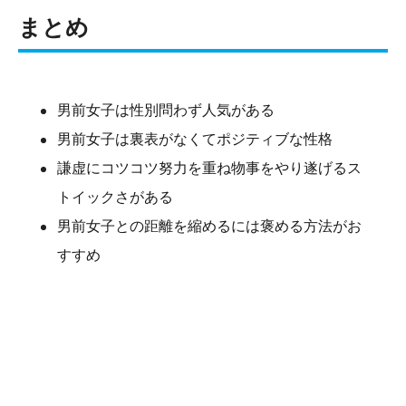
まとめ
男前女子は性別問わず人気がある
男前女子は裏表がなくてポジティブな性格
謙虚にコツコツ努力を重ね物事をやり遂げるス
トイックさがある
男前女子との距離を縮めるには褒める方法がお
すすめ