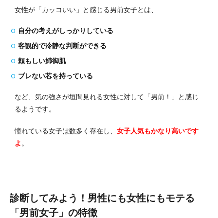
女性が「カッコいい」と感じる男前女子とは、
自分の考えがしっかりしている
客観的で冷静な判断ができる
頼もしい姉御肌
ブレない芯を持っている
など、気の強さが垣間見れる女性に対して「男前！」と感じ
るようです。
憧れている女子は数多く存在し、
女子人気もかなり高いです
よ
。
診断してみよう！男性にも女性にもモテる
「男前女子」の特徴