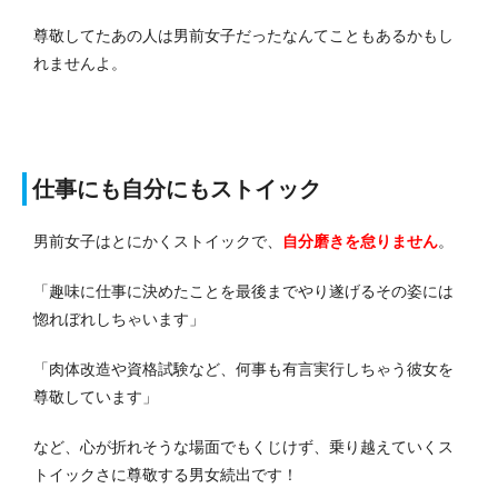
尊敬してたあの人は男前女子だったなんてこともあるかもし
れませんよ。
仕事にも自分にもストイック
男前女子はとにかくストイックで、
自分磨きを怠りません
。
「趣味に仕事に決めたことを最後までやり遂げるその姿には
惚れぼれしちゃいます」
「肉体改造や資格試験など、何事も有言実行しちゃう彼女を
尊敬しています」
など、心が折れそうな場面でもくじけず、乗り越えていくス
トイックさに尊敬する男女続出です！