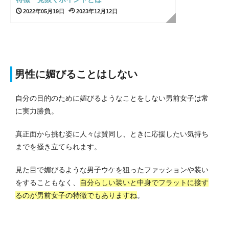
2022年05月19日
2023年12月12日
男性に媚びることはしない
自分の目的のために媚びるようなことをしない男前女子は常
に実力勝負。
真正面から挑む姿に人々は賛同し、ときに応援したい気持ち
までを掻き立てられます。
見た目で媚びるような男子ウケを狙ったファッションや装い
をすることもなく、
自分らしい装いと中身でフラットに接す
るのが男前女子の特徴でもありますね
。