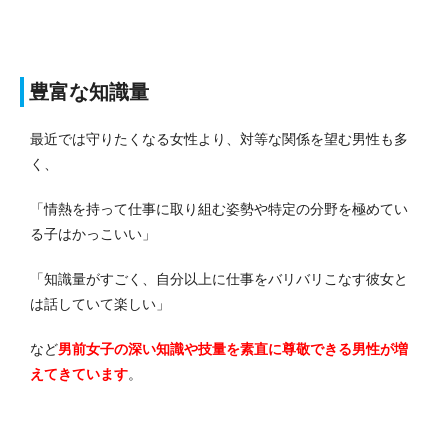
豊富な知識量
最近では守りたくなる女性より、対等な関係を望む男性も多
く、
「情熱を持って仕事に取り組む姿勢や特定の分野を極めてい
る子はかっこいい」
「知識量がすごく、自分以上に仕事をバリバリこなす彼女と
は話していて楽しい」
など
男前女子の深い知識や技量を素直に尊敬できる男性が増
えてきています
。