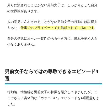
周りに流されることがない男前女子は、しっかりとした自分
の世界観があります。
人の意見に左右されることがない男前女子の行動には説得力
もあり、
仕事でもプライベートでも信頼されているのです
。
自分の信念に沿った一貫性のある生き方に、憧れを抱く人も
少なくありません。
男前女子ならではの尊敬できるエピソード4
選
行動編、性格編と男前女子の特徴を紹介してきましたが、こ
こでさらに具体的な「カッコいい」エピソードを4選用意しま
した。