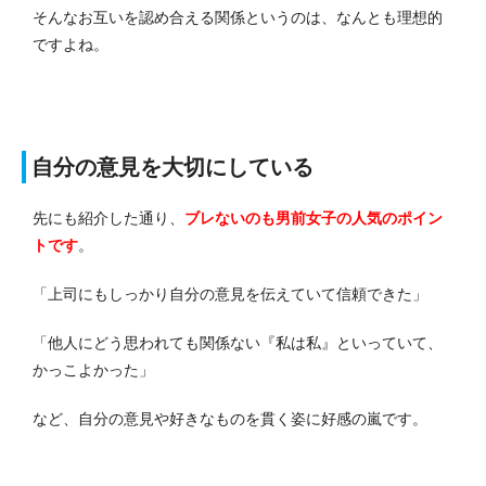
そんなお互いを認め合える関係というのは、なんとも理想的
ですよね。
自分の意見を大切にしている
先にも紹介した通り、
ブレないのも男前女子の人気のポイン
トです
。
「上司にもしっかり自分の意見を伝えていて信頼できた」
「他人にどう思われても関係ない『私は私』といっていて、
かっこよかった」
など、自分の意見や好きなものを貫く姿に好感の嵐です。