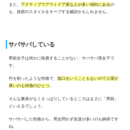
また、
アクティブでアウトドア派な人が多い傾向にある
の
も、抜群のスタイルをキープする秘訣かもしれません。
サバサバしている
男前女子は何かに執着することがない、サバサバ系女子で
す。
竹を割ったような性格で、
陰口をいうこともないので人望が
厚いのも特徴のひとつ
。
そんな裏表がなくさっぱりしているところはまさに「男前」
といえるでしょう。
サバサバした性格から、男女問わず友達が多いのも納得です
ね。