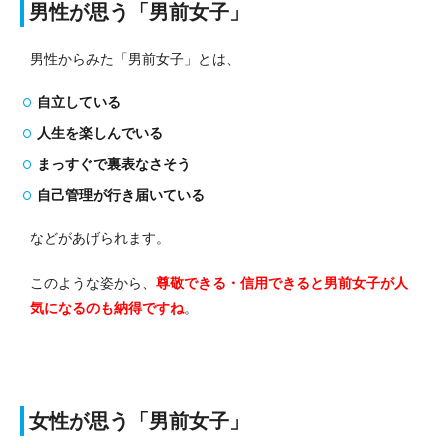
男性が思う「男前女子」
男性からみた「男前女子」とは、
自立している
人生を楽しんでいる
まっすぐで裏表なさそう
自己管理が行き届いている
などがあげられます。
このような姿から、
尊敬できる・信用できると男前女子が人
気になるのも納得ですね
。
女性が思う「男前女子」