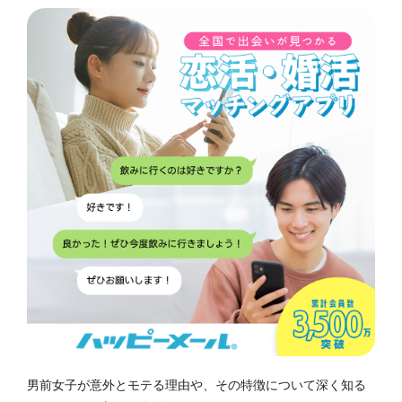
男前女子が意外とモテる理由や、その特徴について深く知る