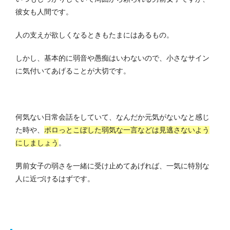
彼女も人間です。
人の支えが欲しくなるときもたまにはあるもの。
しかし、基本的に弱音や愚痴はいわないので、小さなサイン
に気付いてあげることが大切です。
何気ない日常会話をしていて、なんだか元気がないなと感じ
た時や、
ポロっとこぼした弱気な一言などは見逃さないよう
にしましょう
。
男前女子の弱さを一緒に受け止めてあげれば、一気に特別な
人に近づけるはずです。