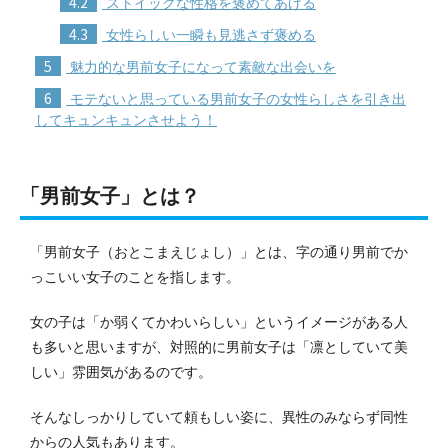
4.2
ストイックな性格を褒めてあげる
4.3
女性らしい一瞬も見逃さず褒める
5
魅力的な男前女子になって素敵な出会いを
6
モテないと思っている男前女子の女性らしさを引き出
してキュンキュンさせよう！
「男前女子」とは？
「男前女子（おとこまえじょし）」とは、字の通り男前でか
っこいい女子のことを指します。
女の子は「か弱くてかわいらしい」というイメージがある人
も多いと思いますが、対照的に男前女子は「凛としていて美
しい」雰囲気があるのです。
そんなしっかりしていて頼もしい姿に、異性のみならず同性
からの人気もあります。