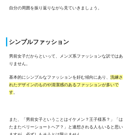
自分の周囲を振り返りながら見ていきましょう。
シンプルファッション
男前女子だからといって、メンズ系ファッションな訳ではあ
りません。
基本的にシンプルなファッションを好む傾向にあり、
洗練さ
れたデザインのものや清潔感のあるファッションが多いで
す
。
また、「男前女子ということはイケメン？王子様系？」「は
たまたベリーショートヘア？」と連想される人もいると思い
ますが、必ずしもそうとは限りません。