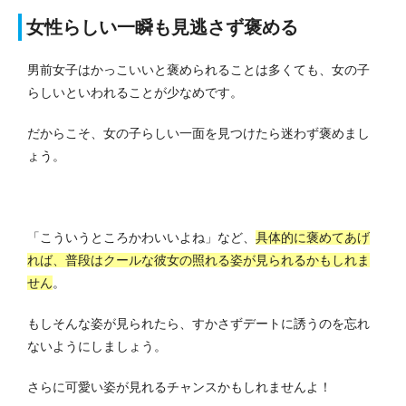
女性らしい一瞬も見逃さず褒める
男前女子はかっこいいと褒められることは多くても、女の子
らしいといわれることが少なめです。
だからこそ、女の子らしい一面を見つけたら迷わず褒めまし
ょう。
「こういうところかわいいよね」など、
具体的に褒めてあげ
れば、普段はクールな彼女の照れる姿が見られるかもしれま
せん
。
もしそんな姿が見られたら、すかさずデートに誘うのを忘れ
ないようにしましょう。
さらに可愛い姿が見れるチャンスかもしれませんよ！