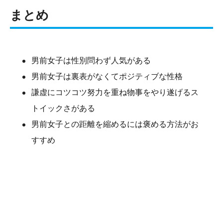
まとめ
男前女子は性別問わず人気がある
男前女子は裏表がなくてポジティブな性格
謙虚にコツコツ努力を重ね物事をやり遂げるス
トイックさがある
男前女子との距離を縮めるには褒める方法がお
すすめ