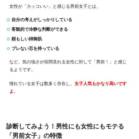
女性が「カッコいい」と感じる男前女子とは、
自分の考えがしっかりしている
客観的で冷静な判断ができる
頼もしい姉御肌
ブレない芯を持っている
など、気の強さが垣間見れる女性に対して「男前！」と感じ
るようです。
憧れている女子は数多く存在し、
女子人気もかなり高いです
よ
。
診断してみよう！男性にも女性にもモテる
「男前女子」の特徴