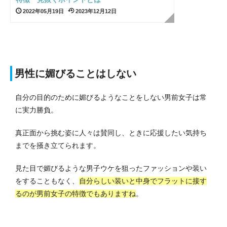
2022年05月19日
2023年12月12日
男性に媚びることはしない
自分の目的のために媚びるようなことをしない男前女子は常
に実力勝負。
真正面から挑む姿に人々は賛同し、ときに応援したい気持ち
までを掻き立てられます。
見た目で媚びるような男子ウケを狙ったファッションや装い
をすることもなく、
自分らしい装いと中身でフラットに接す
るのが男前女子の特徴でもありますね
。