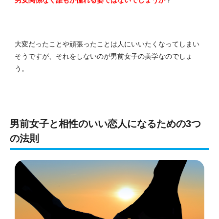
男女関係なく誰もが憧れる姿ではないでしょうか
？
大変だったことや頑張ったことは人にいいたくなってしまい
そうですが、それをしないのが男前女子の美学なのでしょ
う。
男前女子と相性のいい恋人になるための3つ
の法則