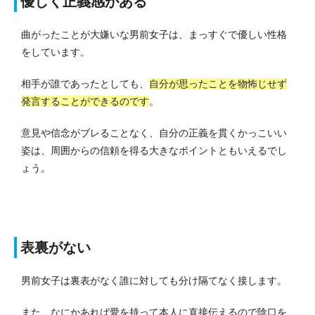
優しく正義感がある
曲がったことが大嫌いな男前女子は、まっすぐで優しい性格
をしています。
相手が誰であったとしても、
自分が思ったことを物怖じせず
発言することができるのです
。
意見や信念がブレることなく、自分の正義を貫くかっこいい
姿は、周囲からの信頼を得る大きなポイントともいえるでし
ょう。
表裏がない
男前女子は裏表がなく誰に対しても分け隔てなく接します。
また、なにかあれば愛を持って本人に直接伝えるので陰口を