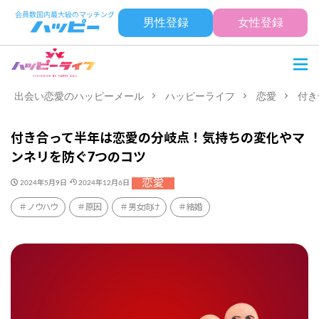
男性登録
女性登録
出会い恋愛のハッピーメール
ハッピーライフ
恋愛
付き
付き合って半年は恋愛の分岐点！気持ちの変化やマ
ンネリを防ぐ7つのコツ
恋愛
2024年5月9日
2024年12月6日
ノウハウ
原因
男女向け
結婚