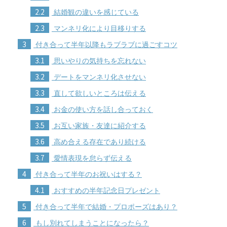
2.2
結婚観の違いを感じている
2.3
マンネリ化により目移りする
3
付き合って半年以降もラブラブに過ごすコツ
3.1
思いやりの気持ちを忘れない
3.2
デートをマンネリ化させない
3.3
直して欲しいところは伝える
3.4
お金の使い方を話し合っておく
3.5
お互い家族・友達に紹介する
3.6
高め合える存在であり続ける
3.7
愛情表現を怠らず伝える
4
付き合って半年のお祝いはする？
4.1
おすすめの半年記念日プレゼント
5
付き合って半年で結婚・プロポーズはあり？
6
もし別れてしまうことになったら？