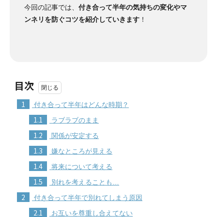
今回の記事では、
付き合って半年の気持ちの変化やマ
ンネリを防ぐコツを紹介していきます
！
目次
1
付き合って半年はどんな時期？
1.1
ラブラブのまま
1.2
関係が安定する
1.3
嫌なところが見える
1.4
将来について考える
1.5
別れを考えることも…
2
付き合って半年で別れてしまう原因
2.1
お互いを尊重し合えてない