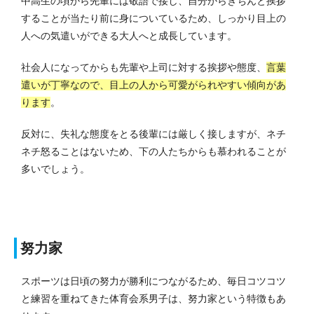
中高生の頃から先輩には敬語で接し、自分からきちんと挨拶
することが当たり前に身についているため、しっかり目上の
人への気遣いができる大人へと成長しています。
社会人になってからも先輩や上司に対する挨拶や態度、
言葉
遣いが丁寧なので、目上の人から可愛がられやすい傾向があ
ります
。
反対に、失礼な態度をとる後輩には厳しく接しますが、ネチ
ネチ怒ることはないため、下の人たちからも慕われることが
多いでしょう。
努力家
スポーツは日頃の努力が勝利につながるため、毎日コツコツ
と練習を重ねてきた体育会系男子は、努力家という特徴もあ