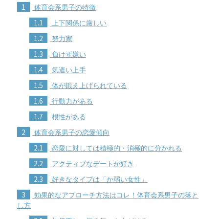
1
体育会系男子の特徴
1.1
上下関係に厳しい
1.2
努力家
1.3
負けず嫌い
1.4
気遣い上手
1.5
体が鍛え上げられている
1.6
行動力がある
1.7
根性がある
2
体育会系男子の恋愛傾向
2.1
恋愛に対しては積極的・消極的に分かれる
2.2
アクティブなデートが好き
2.3
好きなタイプは「か弱い女性」
3
効果的なアプローチ方法はコレ！体育会系男子の落と
し方