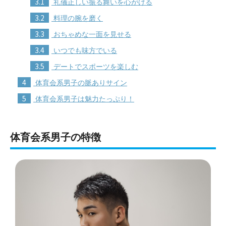
3.1
礼儀正しい振る舞いを心がける
3.2
料理の腕を磨く
3.3
おちゃめな一面を見せる
3.4
いつでも味方でいる
3.5
デートでスポーツを楽しむ
4
体育会系男子の脈ありサイン
5
体育会系男子は魅力たっぷり！
体育会系男子の特徴