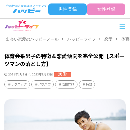
男性登録
女性登録
出会い恋愛のハッピーメール
ハッピーライフ
恋愛
体育
体育会系男子の特徴＆恋愛傾向を完全公開【スポー
ツマンの落とし方】
恋愛
2021年1月3日
2023年9月13日
テクニック
ノウハウ
女性向け
特徴