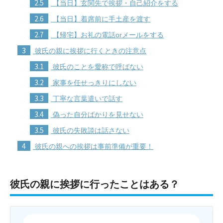
2.5
【当日】玄関先で挨拶・自己紹介をする
2.6
【当日】着席前に手土産を渡す
2.7
【帰宅】お礼の電話orメールをする
3
彼氏の親に挨拶に行くときの注意点
3.1
彼氏のことを愛称で呼ばない
3.2
家事を任せっきりにしない
3.3
丁寧な言葉遣いで話す
3.4
偽った自分ばかりを見せない
3.5
彼氏の失敗談は話さない
4
彼氏の親への挨拶は事前準備が重要！
彼氏の親に挨拶に行ったことはある？