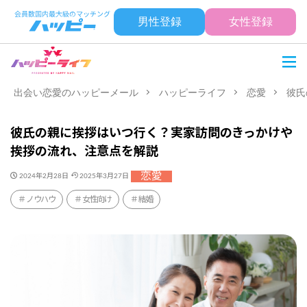
男性登録
女性登録
出会い恋愛のハッピーメール
ハッピーライフ
恋愛
彼氏
彼氏の親に挨拶はいつ行く？実家訪問のきっかけや
挨拶の流れ、注意点を解説
恋愛
2024年2月28日
2025年3月27日
ノウハウ
女性向け
結婚