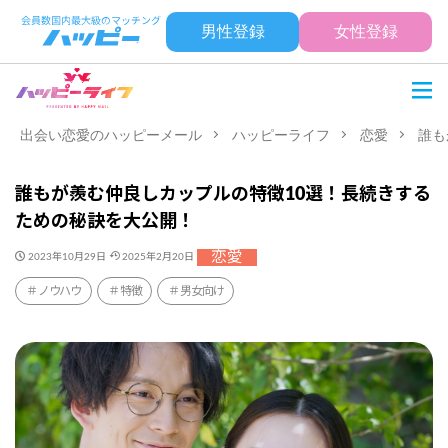
男性登録
女性登録
出会い恋愛のハッピーメール
ハッピーライフ
恋愛
誰も
誰もが羨む仲良しカップルの特徴10選！長続きする
ための秘訣を大公開！
恋愛
2023年10月29日
2025年2月20日
ノウハウ
特徴
男女向け