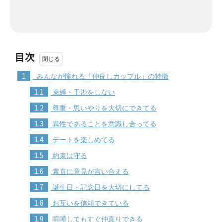
目次
1
みんなが憧れる「仲良しカップル」の特徴
1.1
束縛・干渉をしない
1.2
尊重・思いやりを大切にできてる
1.3
異性であることを意識し合ってる
1.4
デートを楽しめてる
1.5
約束は守る
1.6
素直に意見が言い合える
1.7
誕生日・記念日を大切にしてる
1.8
お互いを信頼できている
1.9
喧嘩してもすぐ仲直りできる