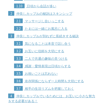
1.10
日頃から会話が多い
2
仲良しカップルの秘訣はスキンシップ
2.1
マッサージし合いっこする
2.2
たまには一緒にお風呂に入る
3
仲良しカップルが別れずに長続きする秘訣
3.1
気になることは本音で話し合う
3.2
お互いに信頼を大切にする
3.3
二人で共通の趣味の見つける
3.4
感謝・愛情表現は日頃からする
3.5
お祝いごとは忘れない
3.6
依存関係にならず一人時間も大切にする
3.7
相手の生活リズムを把握しておく
4
仲良しカップルでいるためには、お互いに小さな努力
をする必要がある！