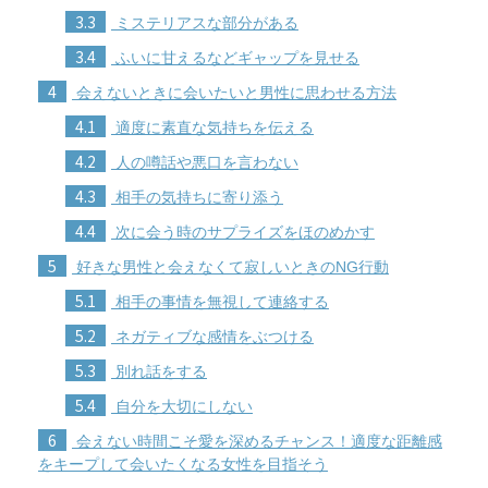
3.3
ミステリアスな部分がある
3.4
ふいに甘えるなどギャップを見せる
4
会えないときに会いたいと男性に思わせる方法
4.1
適度に素直な気持ちを伝える
4.2
人の噂話や悪口を言わない
4.3
相手の気持ちに寄り添う
4.4
次に会う時のサプライズをほのめかす
5
好きな男性と会えなくて寂しいときのNG行動
5.1
相手の事情を無視して連絡する
5.2
ネガティブな感情をぶつける
5.3
別れ話をする
5.4
自分を大切にしない
6
会えない時間こそ愛を深めるチャンス！適度な距離感
をキープして会いたくなる女性を目指そう