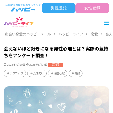
男性登録
女性登録
出会い恋愛のハッピーメール
ハッピーライフ
恋愛
会え
会えないほど好きになる男性心理とは？実際の気持
ちをアンケート調査！
恋愛
2025年9月30日
2026年5月26日
テクニック
女性向け
深層心理
特徴