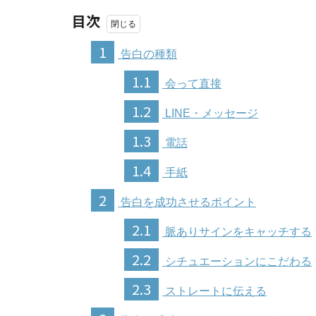
目次
1
告白の種類
1.1
会って直接
1.2
LINE・メッセージ
1.3
電話
1.4
手紙
2
告白を成功させるポイント
2.1
脈ありサインをキャッチする
2.2
シチュエーションにこだわる
2.3
ストレートに伝える