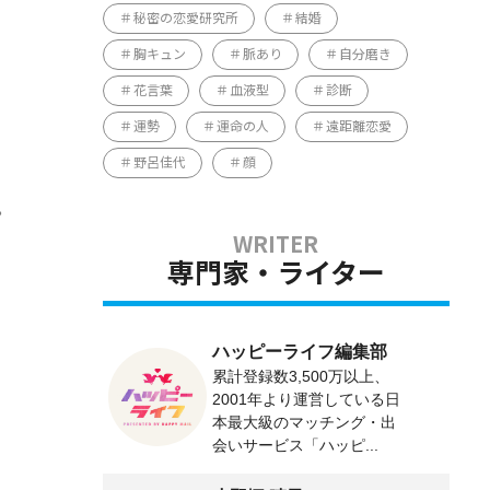
秘密の恋愛研究所
結婚
胸キュン
脈あり
自分磨き
花言葉
血液型
診断
運勢
運命の人
遠距離恋愛
野呂佳代
顔
。
専門家・ライター
ハッピーライフ編集部
累計登録数3,500万以上、
2001年より運営している日
本最大級のマッチング・出
会いサービス「ハッピ...