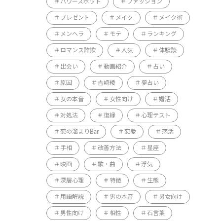
パワースポット
ファッション
プレゼント
メイク
メイク術
メンヘラ
モテ
ランキング
ロマンス詐欺
人気
体験談
出会い
動画紹介
占い
原因
吉崎綾
夢占い
女の本音
女性向け
婚活
対処法
復縁
心理テスト
恋の溜まりBar
恋愛
恋活
手相
改善方法
星座
映画
歌・曲
浮気
深層心理
特徴
生態
用語解説
男の本音
男女向け
男性向け
相性
石言葉