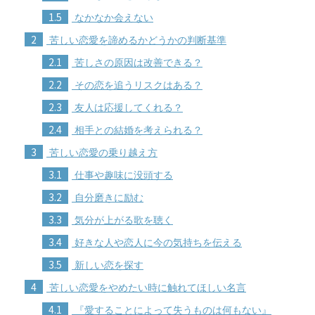
1.5
なかなか会えない
2
苦しい恋愛を諦めるかどうかの判断基準
2.1
苦しさの原因は改善できる？
2.2
その恋を追うリスクはある？
2.3
友人は応援してくれる？
2.4
相手との結婚を考えられる？
3
苦しい恋愛の乗り越え方
3.1
仕事や趣味に没頭する
3.2
自分磨きに励む
3.3
気分が上がる歌を聴く
3.4
好きな人や恋人に今の気持ちを伝える
3.5
新しい恋を探す
4
苦しい恋愛をやめたい時に触れてほしい名言
4.1
『愛することによって失うものは何もない』