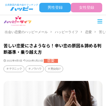
男性登録
女性登録
出会い恋愛のハッピーメール
ハッピーライフ
恋愛
苦し
苦しい恋愛にさようなら！辛い恋の原因＆諦める判
断基準・乗り越え方
恋愛
2022年4月5日
2026年1月23日
テクニック
ノウハウ
男女向け