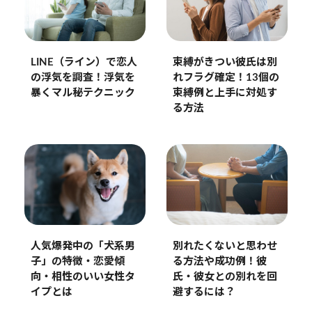
束縛がきつい彼氏は別
LINE（ライン）で恋人
れフラグ確定！13個の
の浮気を調査！浮気を
束縛例と上手に対処す
暴くマル秘テクニック
る方法
人気爆発中の「犬系男
別れたくないと思わせ
子」の特徴・恋愛傾
る方法や成功例！彼
向・相性のいい女性タ
氏・彼女との別れを回
イプとは
避するには？