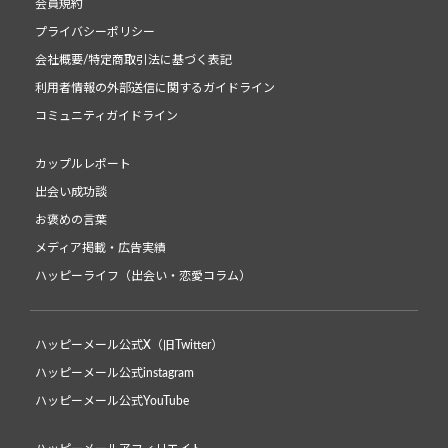
会員規約
プライバシーポリシー
会社概要/特定商取引法に基づく表記
利用者情報の外部送信に関するガイドライン
コミュニティガイドライン
カップルレポート
出会い成功談
お褒めの言葉
メディア掲載・広告実績
ハッピーライフ（出会い・恋愛コラム）
ハッピーメール公式X（旧Twitter）
ハッピーメール公式instagram
ハッピーメール公式YouTube