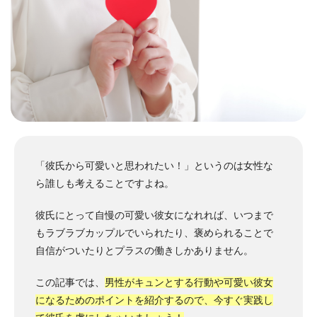
「彼氏から可愛いと思われたい！」というのは女性な
ら誰しも考えることですよね。
彼氏にとって自慢の可愛い彼女になれれば、いつまで
もラブラブカップルでいられたり、褒められることで
自信がついたりとプラスの働きしかありません。
この記事では、
男性がキュンとする行動や可愛い彼女
になるためのポイントを紹介するので、今すぐ実践し