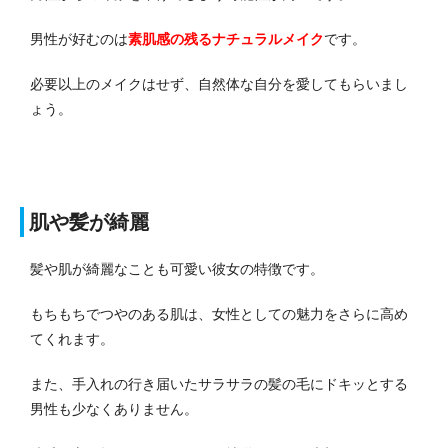
男性が好むのは
素肌感の残るナチュラルメイク
です。
必要以上のメイクはせず、自然体な自分を愛してもらいまし
ょう。
肌や髪が綺麗
髪や肌が綺麗なことも可愛い彼女の特徴です。
もちもちでつやのある肌は、女性としての魅力をさらに高め
てくれます。
また、手入れの行き届いたサラサラの髪の毛にドキッとする
男性も少なくありません。