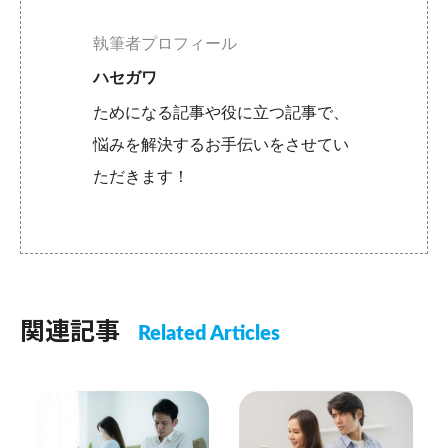
執筆者プロフィール
ハセガワ
ためになる記事や役に立つ記事で、
悩みを解決するお手伝いをさせてい
ただきます！
関連記事
Related Articles