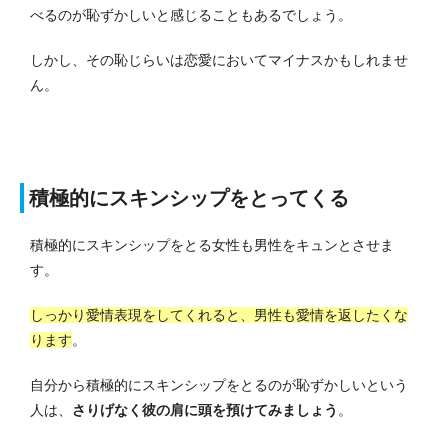
べるのが恥ずかしいと感じることもあるでしょう。
しかし、その恥じらいは恋愛においてマイナスかもしれませ
ん。
積極的にスキンシップをとってくる
積極的にスキンシップをとる女性も男性をキュンとさせま
す。
しっかり愛情表現をしてくれると、男性も愛情を返したくな
ります
。
自分から積極的にスキンシップをとるのが恥ずかしいという
人は、
さりげなく彼の肩に頭を預けてみましょう
。