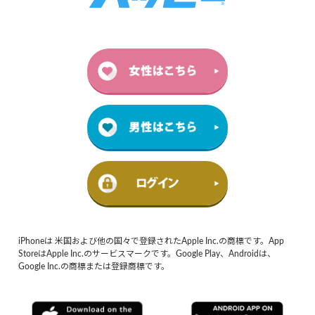
iPhoneは 米国および他の国々で登録されたApple Inc.の商標です。App
StoreはApple Inc.のサービスマークです。Google Play、Androidは、
Google Inc.の商標または登録商標です。