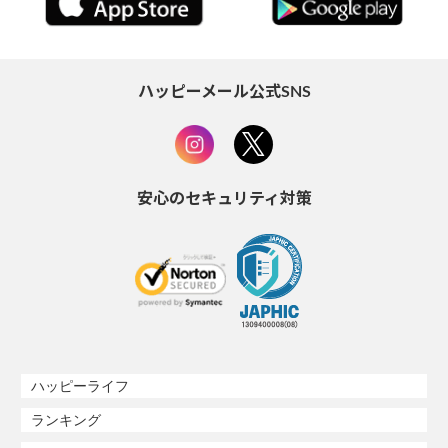
ハッピーメール公式SNS
安心のセキュリティ対策
ハッピーライフ
ランキング