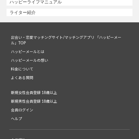
ハッピーライフマニュアル
ライター紹介
出会い・恋愛マッチングサイト/マッチングアプリ 「ハッピーメー
ル」TOP
ハッピーメールとは
ハッピーメールの想い
料金について
よくある質問
新規女性会員登録 18歳以上
新規男性会員登録 18歳以上
会員ログイン
ヘルプ