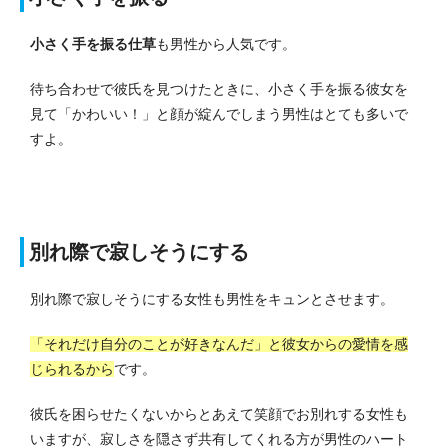
小さく手を振る仕草
も男性から人気です。
待ち合わせで彼氏を見つけたときに、小さく手を振る彼女を
見て「かわいい！」と顔が綻んでしまう男性はとても多いで
すよ。
別れ際で寂しそうにする
別れ際で寂しそうにする女性も男性をキュンとさせます。
「それだけ自分のことが好きなんだ」と彼女からの愛情を感
じられるから
です。
彼氏を困らせたくないからとあえて笑顔でお別れする女性も
いますが、寂しさを隠さず共有してくれる方が男性のハート