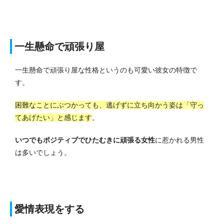
一生懸命で頑張り屋
一生懸命で頑張り屋な性格というのも可愛い彼女の特徴で
す。
困難なことにぶつかっても、逃げずに立ち向かう姿は「守っ
てあげたい」と感じます
。
いつでもポジティブでひたむきに頑張る女性
に惹かれる男性
は多いでしょう。
愛情表現をする