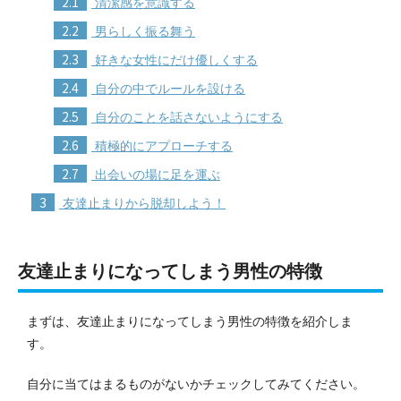
2.1
清潔感を意識する
2.2
男らしく振る舞う
2.3
好きな女性にだけ優しくする
2.4
自分の中でルールを設ける
2.5
自分のことを話さないようにする
2.6
積極的にアプローチする
2.7
出会いの場に足を運ぶ
3
友達止まりから脱却しよう！
友達止まりになってしまう男性の特徴
まずは、友達止まりになってしまう男性の特徴を紹介しま
す。
自分に当てはまるものがないかチェックしてみてください。