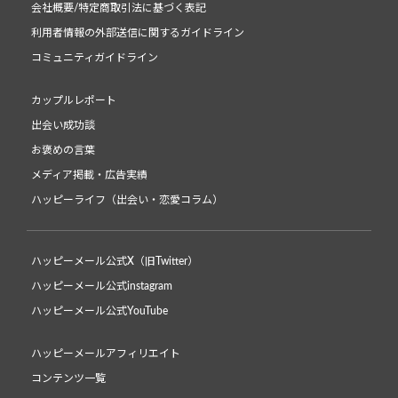
会社概要/特定商取引法に基づく表記
利用者情報の外部送信に関するガイドライン
コミュニティガイドライン
カップルレポート
出会い成功談
お褒めの言葉
メディア掲載・広告実績
ハッピーライフ（出会い・恋愛コラム）
ハッピーメール公式X（旧Twitter）
ハッピーメール公式instagram
ハッピーメール公式YouTube
ハッピーメールアフィリエイト
コンテンツ一覧