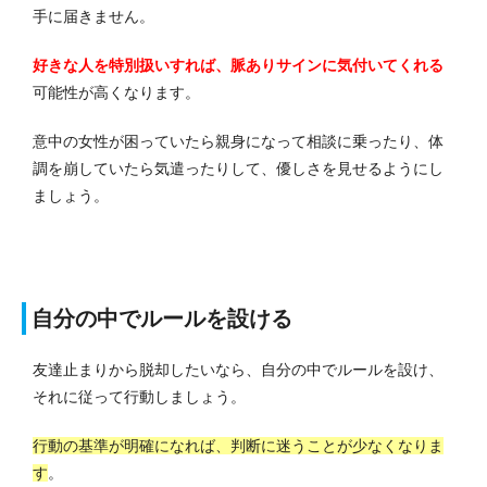
手に届きません。
好きな人を特別扱いすれば、脈ありサインに気付いてくれる
可能性が高くなります。
意中の女性が困っていたら親身になって相談に乗ったり、体
調を崩していたら気遣ったりして、優しさを見せるようにし
ましょう。
自分の中でルールを設ける
友達止まりから脱却したいなら、自分の中でルールを設け、
それに従って行動しましょう。
行動の基準が明確になれば、判断に迷うことが少なくなりま
す
。