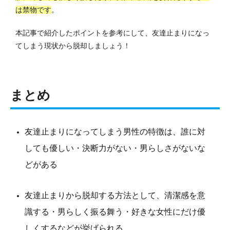
は禁物です
。
本記事で紹介したポイントを参考にして、友達止まりになっ
てしまう現状から脱却しましょう！
まとめ
友達止まりになってしまう男性の特徴は、誰に対
しても優しい・決断力がない・男らしさがないな
どがある
友達止まりから脱却する方法として、清潔感を意
識する・男らしく振る舞う・好きな女性にだけ優
しくするなどが挙げられる