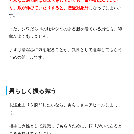
どんなに魅力的な顔立ちをしていても、歯が黄ばんでいた
り、爪が伸びていたりすると、恋愛対象外
になってしまいま
す。
また、シワだらけの服やシミのある服を着ている男性も、印
象がよくありません。
まずは清潔感に気を配ることが、異性として意識してもらう
ための第一歩です。
男らしく振る舞う
友達止まりを脱却したいなら、男らしさをアピールしましょ
う。
相手に異性として意識してもらうために、頼りがいのあると
ころを見せてください。