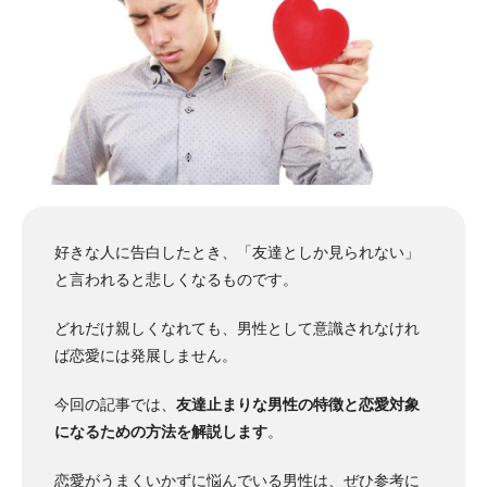
好きな人に告白したとき、「友達としか見られない」
と言われると悲しくなるものです。
どれだけ親しくなれても、男性として意識されなけれ
ば恋愛には発展しません。
今回の記事では、
友達止まりな男性の特徴と恋愛対象
になるための方法を解説します
。
恋愛がうまくいかずに悩んでいる男性は、ぜひ参考に