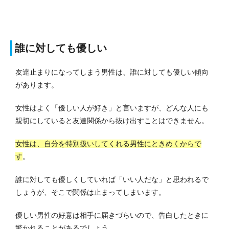
誰に対しても優しい
友達止まりになってしまう男性は、誰に対しても優しい傾向
があります。
女性はよく「優しい人が好き」と言いますが、どんな人にも
親切にしていると友達関係から抜け出すことはできません。
女性は、自分を特別扱いしてくれる男性にときめくからで
す
。
誰に対しても優しくしていれば「いい人だな」と思われるで
しょうが、そこで関係は止まってしまいます。
優しい男性の好意は相手に届きづらいので、告白したときに
驚かれることがあるでしょう。