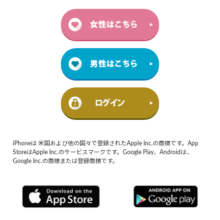
iPhoneは 米国および他の国々で登録されたApple Inc.の商標です。App
StoreはApple Inc.のサービスマークです。Google Play、Androidは、
Google Inc.の商標または登録商標です。