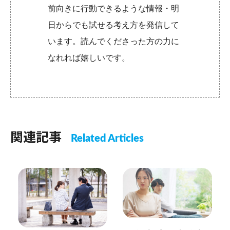
前向きに行動できるような情報・明
日からでも試せる考え方を発信して
います。読んでくださった方の力に
なれれば嬉しいです。
関連記事
Related Articles