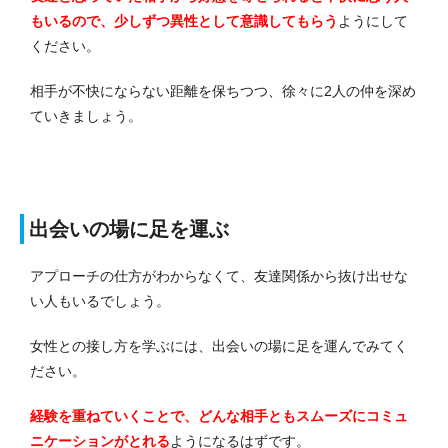
もいるので、少しずつ異性として意識してもらう
ようにして
ください。
相手が不快にならない距離を保ちつつ、徐々に2人の仲を深め
ていきましょう。
出会いの場に足を運ぶ
アプローチの仕方がわからなくて、友達関係から抜け出せな
い人もいるでしょう。
女性との接し方を学ぶには、出会いの場に足を運んでみてく
ださい。
経験を重ねていくことで、どんな相手ともスムーズにコミュ
ニケーションがとれる
ようになるはずです。