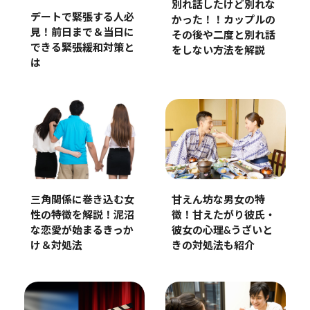
別れ話したけど別れな
デートで緊張する人必
かった！！カップルの
見！前日まで＆当日に
その後や二度と別れ話
できる緊張緩和対策と
をしない方法を解説
は
三角関係に巻き込む女
甘えん坊な男女の特
性の特徴を解説！泥沼
徴！甘えたがり彼氏・
な恋愛が始まるきっか
彼女の心理&うざいと
け＆対処法
きの対処法も紹介