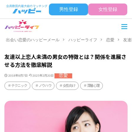
男性登録
女性登録
出会い恋愛のハッピーメール
ハッピーライフ
恋愛
友達
友達以上恋人未満の男女の特徴とは？関係を進展さ
せる方法を徹底解説
恋愛
2018年8月7日
2025年2月20日
テクニック
ノウハウ
女性向け
深層心理