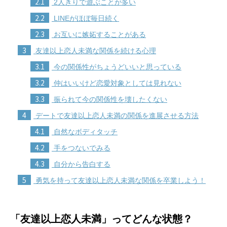
2.1
2人きりで遊ぶことが多い
2.2
LINEがほぼ毎日続く
2.3
お互いに嫉妬することがある
3
友達以上恋人未満な関係を続ける心理
3.1
今の関係性がちょうどいいと思っている
3.2
仲はいいけど恋愛対象としては見れない
3.3
振られて今の関係性を壊したくない
4
デートで友達以上恋人未満の関係を進展させる方法
4.1
自然なボディタッチ
4.2
手をつないでみる
4.3
自分から告白する
5
勇気を持って友達以上恋人未満な関係を卒業しよう！
「友達以上恋人未満」ってどんな状態？