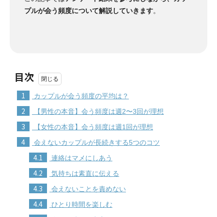
プルが会う頻度について解説していきます
。
目次
1
カップルが会う頻度の平均は？
2
【男性の本音】会う頻度は週2〜3回が理想
3
【女性の本音】会う頻度は週1回が理想
4
会えないカップルが長続きする5つのコツ
4.1
連絡はマメにしあう
4.2
気持ちは素直に伝える
4.3
会えないことを責めない
4.4
ひとり時間を楽しむ