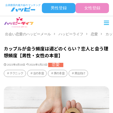
男性登録
女性登録
出会い恋愛のハッピーメール
ハッピーライフ
恋愛
カッ
カップルが会う頻度は週どのくらい？恋人と会う理
想頻度【男性・女性の本音】
恋愛
2023年6月18日
2026年1月23日
テクニック
女の本音
男の本音
男女向け