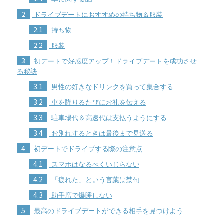
2
ドライブデートにおすすめの持ち物＆服装
2.1
持ち物
2.2
服装
3
初デートで好感度アップ！ドライブデートを成功させ
る秘訣
3.1
男性の好きなドリンクを買って集合する
3.2
車を降りるたびにお礼を伝える
3.3
駐車場代＆高速代は支払うようにする
3.4
お別れするときは最後まで見送る
4
初デートでドライブする際の注意点
4.1
スマホはなるべくいじらない
4.2
「疲れた」という言葉は禁句
4.3
助手席で爆睡しない
5
最高のドライブデートができる相手を見つけよう