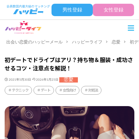
男性登録
女性登録
出会い恋愛のハッピーメール
ハッピーライフ
恋愛
初デ
初デートでドライブはアリ？持ち物＆服装・成功さ
せるコツ・注意点を解説！
恋愛
2021年5月30日
2026年1月25日
テクニック
デート
女性向け
対処法