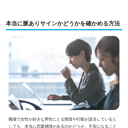
本当に脈ありサインかどうかを確かめる方法
職場で女性が好きな男性にとる態度や行動が該当していると
しても、本当に恋愛感情があるのかどうか、不安になること