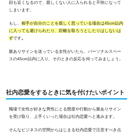
顔も近くなるので、親しくない人に入られると不快になって
しまいます。
もし、
相手が自分のことを親しく思っている場合は45cm以内
に入っても避けられたり、距離を取ろうとしたりはしないは
ず
です
。
脈ありサインを送っている女性がいたら、パーソナルスペー
スの45cm以内に入り、そのときの反応を伺ってみましょう。
社内恋愛をするときに気を付けたいポイント
職場で女性が好きな男性にとる態度や行動から脈ありサイン
を受け取り、上手くいった場合は社内恋愛へと進みます。
そんなビジネスの空間からはじまる社内恋愛で注意すべき点