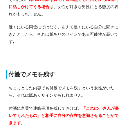
に話しかけてくる場合
は、女性が好きな男性にとる態度の表
れかもしれません。
近くにいる同僚にではなく、
あえて遠くにいる自分に聞きに
きたとしたら、それは脈ありのサインである可能性が高いで
す
。
付箋でメモを残す
ちょっとした内容でも付箋でメモを残すという女性がいた
ら、それは脈ありサインかもしれません。
付箋に言葉で連絡事項を残しておけば、
「これは○○さんが書
いてくれたもの」と相手に自分の存在を意識させることがで
きます
。