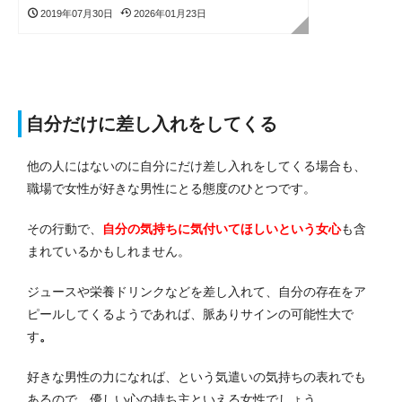
2019年07月30日
2026年01月23日
自分だけに差し入れをしてくる
他の人にはないのに自分にだけ差し入れをしてくる場合も、
職場で女性が好きな男性にとる態度のひとつです。
その行動で、
自分の気持ちに気付いてほしいという女心
も含
まれているかもしれません。
ジュースや栄養ドリンクなどを差し入れて、自分の存在をア
ピールしてくるようであれば、脈ありサインの可能性大で
す
。
好きな男性の力になれば、という気遣いの気持ちの表れでも
あるので、優しい心の持ち主といえる女性でしょう。