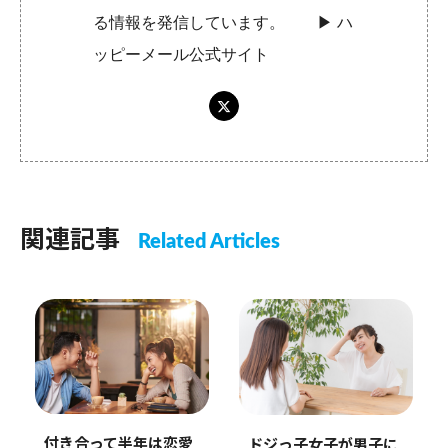
る情報を発信しています。 ▶︎
ハ
ッピーメール公式サイト
関連記事
Related Articles
付き合って半年は恋愛
ドジっ子女子が男子に