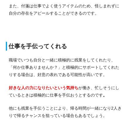
また、付箋は仕事でよく使うアイテムのため、怪しまれずに
自分の存在をアピールすることができるのです。
仕事を手伝ってくれる
職場でいつも自分と一緒に積極的に残業をしてくれたり、
「何か仕事ありませんか？」と積極的にサポートしてくれた
りする場合は、好意の表れである可能性が高いです。
好きな人の力になりたいという気持ち
が働き、忙しそうにし
ているときは積極的に仕事を手伝おうとするのです
。
他にも残業を手伝うことにより、帰る時間が一緒になり2人き
りで帰るチャンスを狙っている場合もあるでしょう。