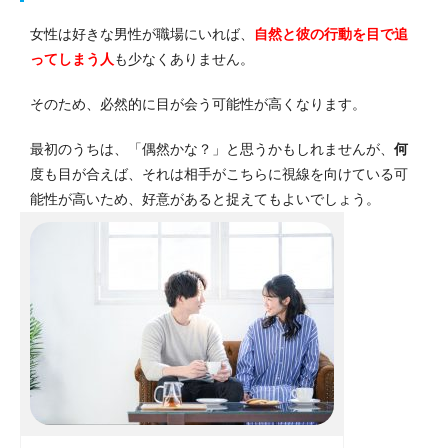
女性は好きな男性が職場にいれば、
自然と彼の行動を目で追
ってしまう人
も少なくありません。
そのため、必然的に目が会う可能性が高くなります。
最初のうちは、「偶然かな？」と思うかもしれませんが、
何
度も目が合えば、それは相手がこちらに視線を向けている可
能性が高い
ため、好意があると捉えてもよいでしょう。