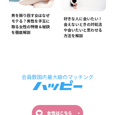
男を振り回す女はなぜ
好きな人に会いたい！
モテる？男性を手玉に
会えないときの対処法
取る女性の特徴＆秘訣
や会いたいと思わせる
を徹底解説
方法を解説