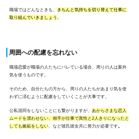
職場ではどんなときも、
きちんと気持ちを切り替えて仕事に
取り組んでいきましょう
。
周囲への配慮を忘れない
職場恋愛が職場の人たちにバレている場合、周りの人は案外
気を使うものです。
そのため、自分たちの方から、周りの人たちがあまり気を使
わずに済むように配慮をしていくことが大事です。
公私混同をしないことにも繋がりますが、
あからさまな恋人
ムードを漂わせない、相手が仕事で異性と2人きりになったと
しても嫉妬をしない
、など彼氏彼女共に努力が必要です
。