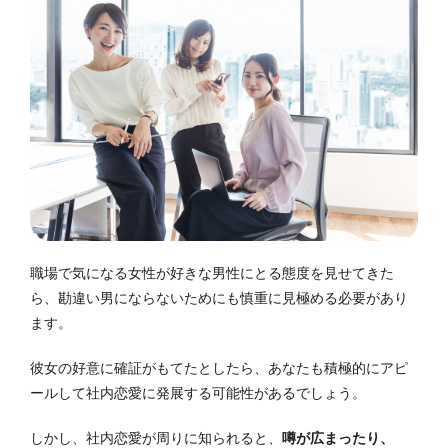
職場で気になる女性が好きな男性にとる態度を見せてきた
ら、勘違い男にならないためにも慎重に見極める必要があり
ます。
彼女の好意に確証がもてたとしたら、あなたも積極的にアピ
ールして社内恋愛に発展する可能性があるでしょう。
しかし、社内恋愛が周りに知られると、
噂が広まったり、