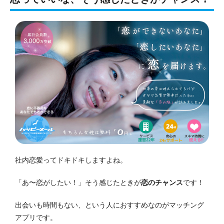
社内恋愛ってドキドキしますよね。
「あ〜恋がしたい！」そう感じたときが
恋のチャンス
です！
出会いも時間もない、という人におすすめなのがマッチング
アプリです。