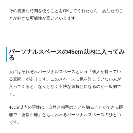
その貴重な時間を使うことをOKしてくれたなら、あなたのこ
とが好きな可能性が高いといえます。
パーソナルスペースの45cm以内に入ってみ
る
人にはそれぞれパーソナルスペースという「個人が持ってい
る空間」があります。
このスペースに気を許していない人が
入ってくると、なんとなく不快な気持ちになるのが一般的で
す。
45cm以内の距離は、自然と相手のことを触ることができる距
離で「密接距離」ともいわれるパーソナルスペースのひとつ
です。