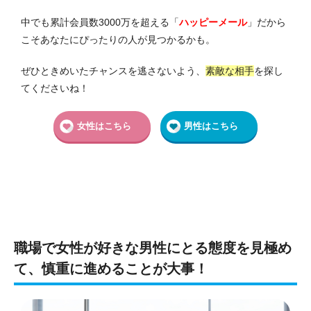
中でも
累計会員数3000万を超える
「
ハッピーメール
」だから
こそあなたにぴったりの人が見つかるかも。
ぜひときめいたチャンスを逃さないよう、
素敵な相手
を探し
てくださいね！
女性はこちら
男性はこちら
職場で女性が好きな男性にとる態度を見極め
て、慎重に進めることが大事！