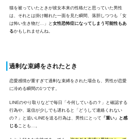
猫を被っていたときが彼女本来の性格だと思っていた男性
は、それとは掛け離れた一面を見た瞬間、落胆しつつも「女
は怖い生き物だ…」と
女性恐怖症になってしまう可能性もあ
る
かもしれませんね。
過剰な束縛をされたとき
恋愛感情が重すぎて過剰な束縛をされた場合も、男性が恋愛
に冷める瞬間の1つです。
LINEのやり取りなどで毎日「今何しているの？」と確認する
行為や、返信が少しでも遅れると「どうして連絡くれない
の？」と追いLINEを送る行為は、男性にとって
「重い」と感
じる
ことも…。