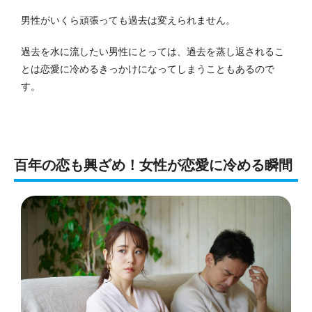
男性がいくら頑張っても過去は変えられません。
過去を水に流したい男性にとっては、過去を蒸し返されるこ
とは恋愛に冷めるきっかけになってしまうこともあるので
す。
百年の恋も興ざめ！女性が恋愛に冷める瞬間