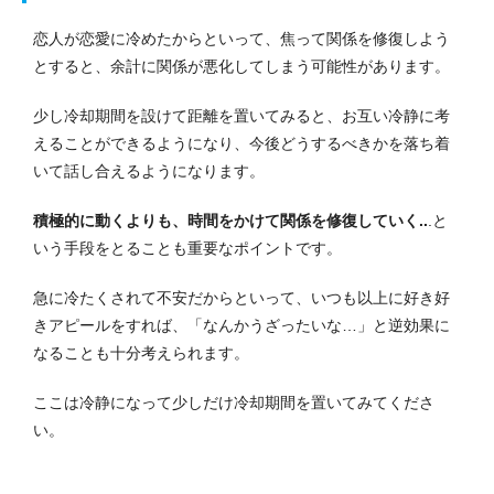
恋人が恋愛に冷めたからといって、焦って関係を修復しよう
とすると、余計に関係が悪化してしまう可能性があります。
少し冷却期間を設けて距離を置いてみると、お互い冷静に考
えることができるようになり、今後どうするべきかを落ち着
いて話し合えるようになります。
積極的に動くよりも、時間をかけて関係を修復していく..
.と
いう手段をとることも重要なポイントです。
急に冷たくされて不安だからといって、いつも以上に好き好
きアピールをすれば、「なんかうざったいな…」と逆効果に
なることも十分考えられます。
ここは冷静になって少しだけ冷却期間を置いてみてくださ
い。