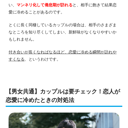
い、
マンネリ化して倦怠期が訪れる
と、相手に飽きて結果恋
愛に冷めることがあるのです。
とくに長く同棲しているカップルの場合は、相手のさまざま
なところを知り尽くしてしまい、新鮮味がなくなりやすいか
もしれません。
付き合いが長くなればなるほど、恋愛に冷める瞬間が訪れや
すくなる
、というわけです。
【男女共通】カップルは要チェック！恋人が
恋愛に冷めたときの対処法