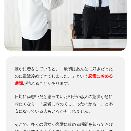
誰かに恋をしていると、「最初はあんなに好きだった
のに最近冷めてきてしまった…」という
恋愛に冷める
瞬間
が訪れることがあります。
反対に両想いだと思っていた相手や恋人の態度が急に
冷たくなり、「恋愛に冷めてしまったのかも…」と不
安になっている人もいるかもしれません。
そこで、多くの男女が恋愛に冷める瞬間を知っておけ