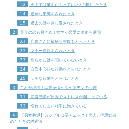
1.3
今までは猫をかぶっていたと判明したとき
1.4
過剰な束縛をされたとき
1.5
過去の話を蒸し返されたとき
2
百年の恋も興ざめ！女性が恋愛に冷める瞬間
2.1
店員さんに横柄な態度をとったとき
2.2
マナー違反をされたとき
2.3
明らかに話を聞いていないとき
2.4
自己中心的な行動をとられたとき
2.5
ケチな行動をとられたとき
3
これが理由！恋愛感情が冷める男女の心理
3.1
恋愛感情が原因でストレスが溜まっている
3.2
慣れてしまい相手に飽きている
4
【男女共通】カップルは要チェック！恋人が恋愛に冷
めたときの対処法