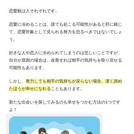
恋愛観は人それぞれです。
恋愛に冷めることは、誰でも起こる可能性があると肝に銘じ
て、恋愛対象として見られる努力を怠るべきではないでしょ
う。
好きな人や恋人に冷められてしまうのは悲しいことですが、
自分が原因の場合は、改善すれば相手の気持ちを取り戻せる
可能性もあります。
しかし、
努力しても相手の気持ちが戻らない場合、潔く諦め
たほうが幸せになれる
こともあります。
新たな出会いを探してみるのも幸せをつかむ方法の1つです
よ！