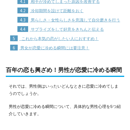
4.1
相手が冷めてしまった原因を改善する
4.2
冷却期間を設けて距離をおく
4.3
男らしさ・女性らしさを意識して自分磨きを行う
4.4
サプライズをして好意をきちんと伝える
5
これから本気の恋がしたい人におすすめ！
6
男女が恋愛に冷める瞬間には要注意！
百年の恋も興ざめ！男性が恋愛に冷める瞬間
それでは、男性側はいったいどんなときに恋愛に冷めてしま
うのでしょうか。
男性が恋愛に冷める瞬間について、具体的な男性心理を5つ紹
介していきます。