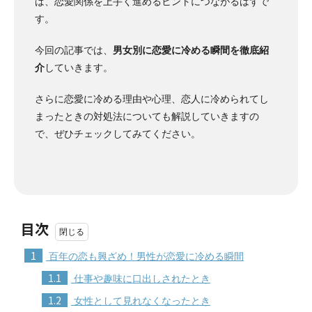
ば、恋愛関係を上手く進めるヒントにつながるはずで
す。
今回の記事では、
男女別に恋愛に冷める瞬間を徹底紹
介
していきます。
さらに恋愛に冷める理由や心理、恋人に冷められてし
まったときの対処法についても解説していきますの
で、ぜひチェックしてみてください。
目次
1
百年の恋も興ざめ！男性が恋愛に冷める瞬間
1.1
仕事や趣味に口出しされたとき
1.2
女性として見れなくなったとき