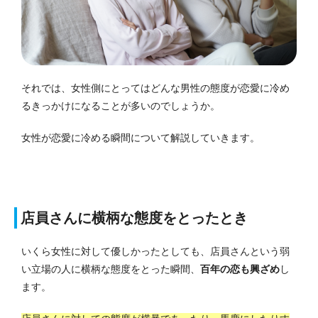
それでは、女性側にとってはどんな男性の態度が恋愛に冷め
るきっかけになることが多いのでしょうか。
女性が恋愛に冷める瞬間について解説していきます。
店員さんに横柄な態度をとったとき
いくら女性に対して優しかったとしても、店員さんという弱
い立場の人に横柄な態度をとった瞬間、
百年の恋も興ざめ
し
ます。