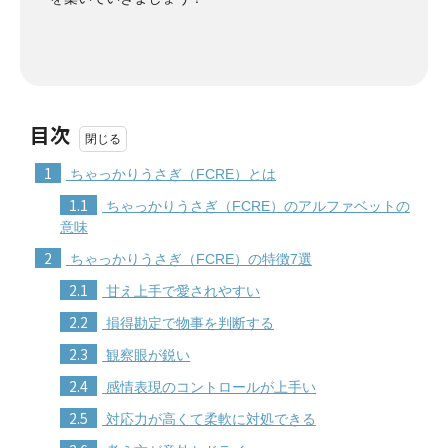
目次
1
ちゃっかりうさぎ（FCRE）とは
1.1
ちゃっかりうさぎ（FCRE）のアルファベットの
意味
2
ちゃっかりうさぎ（FCRE）の特徴7選
2.1
甘え上手で愛されやすい
2.2
損得勘定で物事を判断する
2.3
観察眼が鋭い
2.4
感情表現のコントロールが上手い
2.5
対応力が高くて柔軟に対処できる