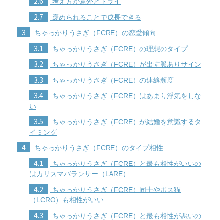
2.6
考え方が意外とドライ
2.7
褒められることで成長できる
3
ちゃっかりうさぎ（FCRE）の恋愛傾向
3.1
ちゃっかりうさぎ（FCRE）の理想のタイプ
3.2
ちゃっかりうさぎ（FCRE）が出す脈ありサイン
3.3
ちゃっかりうさぎ（FCRE）の連絡頻度
3.4
ちゃっかりうさぎ（FCRE）はあまり浮気をしな
い
3.5
ちゃっかりうさぎ（FCRE）が結婚を意識するタ
イミング
4
ちゃっかりうさぎ（FCRE）のタイプ相性
4.1
ちゃっかりうさぎ（FCRE）と最も相性がいいの
はカリスマバランサー（LARE）
4.2
ちゃっかりうさぎ（FCRE）同士やボス猫
（LCRO）も相性がいい
4.3
ちゃっかりうさぎ（FCRE）と最も相性が悪いの