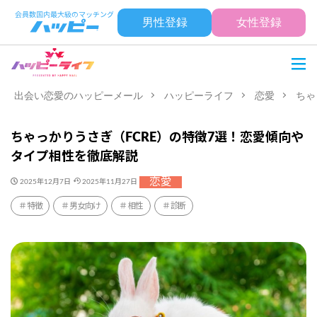
男性登録
女性登録
出会い恋愛のハッピーメール
ハッピーライフ
恋愛
ちゃ
ちゃっかりうさぎ（FCRE）の特徴7選！恋愛傾向や
タイプ相性を徹底解説
恋愛
2025年12月7日
2025年11月27日
特徴
男女向け
相性
診断