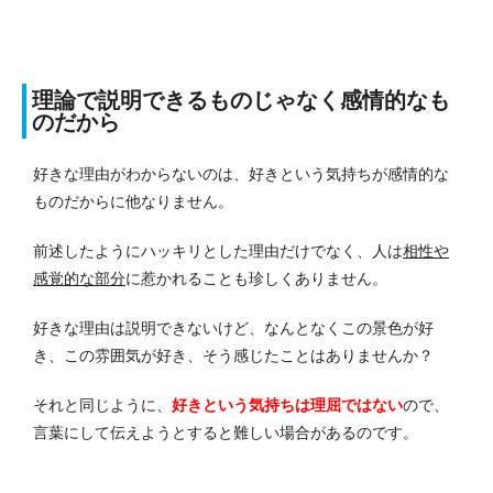
理論で説明できるものじゃなく感情的なも
のだから
好きな理由がわからないのは、好きという気持ちが感情的な
ものだからに他なりません。
前述したようにハッキリとした理由だけでなく、人は
相性や
感覚的な部分
に惹かれることも珍しくありません。
好きな理由は説明できないけど、なんとなくこの景色が好
き、この雰囲気が好き、そう感じたことはありませんか？
それと同じように、
好きという気持ちは理屈ではない
ので、
言葉にして伝えようとすると難しい場合があるのです。