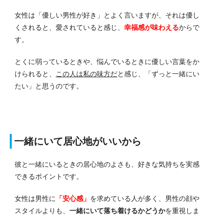
女性は「優しい男性が好き」とよく言いますが、それは優し
くされると、愛されていると感じ、
幸福感が味わえる
からで
す。
とくに弱っているときや、悩んでいるときに優しい言葉をか
けられると、
この人は私の味方だ
と感じ、「ずっと一緒にい
たい」と思うのです。
一緒にいて居心地がいいから
彼と一緒にいるときの居心地のよさも、好きな気持ちを実感
できるポイントです。
女性は男性に
「安心感」
を求めている人が多く、男性の顔や
スタイルよりも、
一緒にいて落ち着けるかどうか
を重視しま