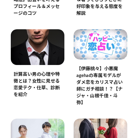
好印象を与える態度を
プロフィール＆メッセ
解説
ージのコツ
【伊藤桃々】小悪魔
計算高い男の心理や特
agehaの専属モデルが
徴とは？女性に見せる
ダメ恋をカリスマ占い
恋愛テク・仕草、診断
師にガチ相談！？【ナ
を紹介
ジャ・山根千佳・斗
弥】