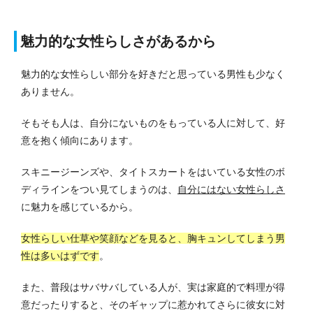
魅力的な女性らしさがあるから
魅力的な女性らしい部分を好きだと思っている男性も少なく
ありません。
そもそも人は、自分にないものをもっている人に対して、好
意を抱く傾向にあります。
スキニージーンズや、タイトスカートをはいている女性のボ
ディラインをつい見てしまうのは、
自分にはない女性らしさ
に魅力を感じているから。
女性らしい仕草や笑顔などを見ると、胸キュンしてしまう男
性は多いはずです
。
また、普段はサバサバしている人が、実は家庭的で料理が得
意だったりすると、そのギャップに惹かれてさらに彼女に対