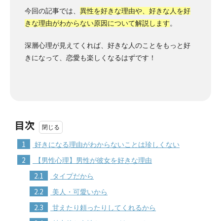
今回の記事では、
異性を好きな理由や、好きな人を好
きな理由がわからない原因について解説します
。
深層心理が見えてくれば、好きな人のことをもっと好
きになって、恋愛も楽しくなるはずです！
目次
1
好きになる理由がわからないことは珍しくない
2
【男性心理】男性が彼女を好きな理由
2.1
タイプだから
2.2
美人・可愛いから
2.3
甘えたり頼ったりしてくれるから