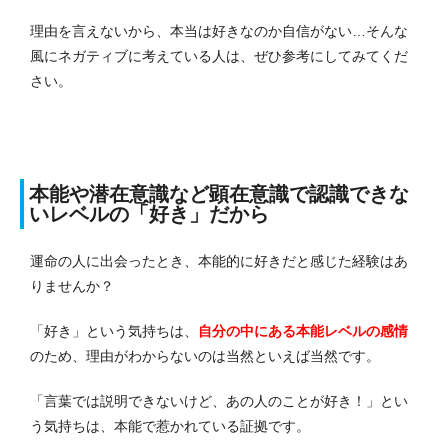
理由を言えないから、本当は好きなのか自信がない…そんな
風にネガティブに考えている人は、ぜひ参考にしてみてくだ
さい。
本能や潜在意識など顕在意識で認識できな
いレベルの「好き」だから
運命の人に出会ったとき、本能的に好きだと感じた経験はあ
りませんか？
「好き」という気持ちは、
自分の中にある本能レベルの感情
のため、理由がわからないのは当然といえば当然です。
「言葉では説明できないけど、あの人のことが好き！」とい
う気持ちは、本能で惹かれている証拠です。