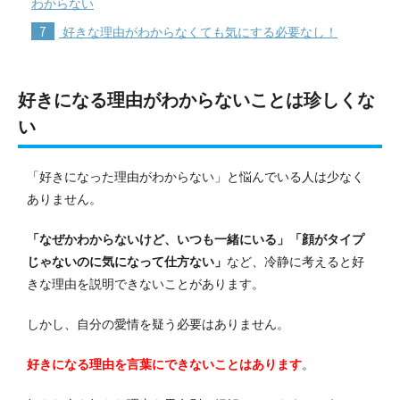
わからない
7
好きな理由がわからなくても気にする必要なし！
好きになる理由がわからないことは珍しくな
い
「好きになった理由がわからない」と悩んでいる人は少なく
ありません。
「なぜかわからないけど、いつも一緒にいる」「顔がタイプ
じゃないのに気になって仕方ない」
など、冷静に考えると好
きな理由を説明できないことがあります。
しかし、自分の愛情を疑う必要はありません。
好きになる理由を言葉にできないことはあります
。