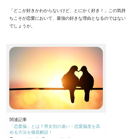
「どこが好きかわからないけど、とにかく好き！」
この気持
ちこそが恋愛において、最強の好きな理由となるのではない
でしょうか。
関連記事
「恋愛脳」とは？男女別の違い・恋愛脳度を高
める方法を徹底解説！