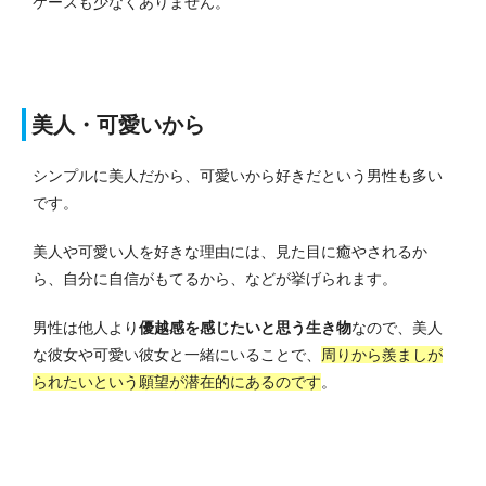
ケースも少なくありません。
美人・可愛いから
シンプルに美人だから、可愛いから好きだという男性も多い
です。
美人や可愛い人を好きな理由には、見た目に癒やされるか
ら、自分に自信がもてるから、などが挙げられます。
男性は他人より
優越感を感じたいと思う生き物
なので、美人
な彼女や可愛い彼女と一緒にいることで、
周りから羨ましが
られたいという願望が潜在的にあるのです
。