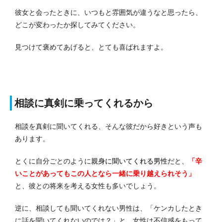
彼女と会ったときに、いつもと雰囲気が違うなと思ったら、
どこが変わったか探してみてください。
見つけて褒めてあげると、とても喜ばれますよ。
相談に真剣に乗ってくれるから
相談を真剣に聞いてくれる、そんな彼だから好きという声も
あります。
とくに自分ごとのように
親身に聞いてくれる男性
だと、
「辛
いことがあってもこの人となら一緒に乗り越えられそう」
と、彼との将来を考える女性も多いでしょう。
逆に、相談しても聞いてくれない男性は、「ケンカしたとき
に話を聞いてくれないのでは？」と、女性は不信感をもって