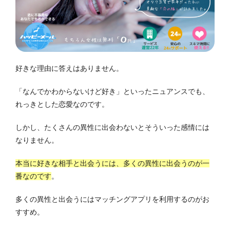
好きな理由に答えはありません。
「なんでかわからないけど好き」といったニュアンスでも、
れっきとした恋愛なのです。
しかし、たくさんの異性に出会わないとそういった感情には
なりません。
本当に好きな相手と出会うには、多くの異性に出会うのが一
番なのです
。
多くの異性と出会うにはマッチングアプリを利用するのがお
すすめ。