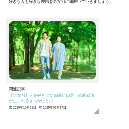
好きな人を好きな理由を男女別に紐解いていきましょう。
関連記事
【男女別】人を好きになる瞬間15選！恋愛感情
が生まれるきっかけとは
2019年10月31日
2025年02月17日