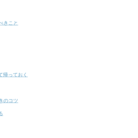
べきこと
て帰っておく
きのコツ
る