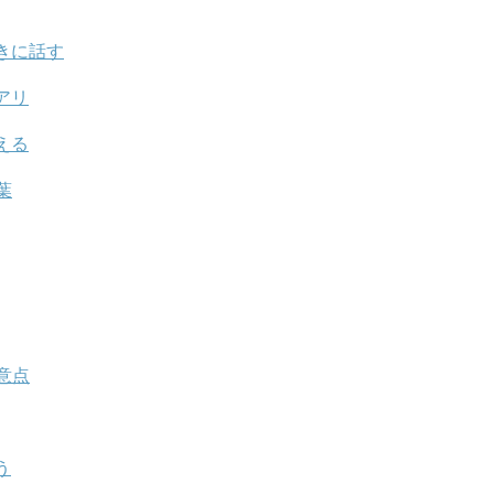
きに話す
アリ
える
葉
意点
う