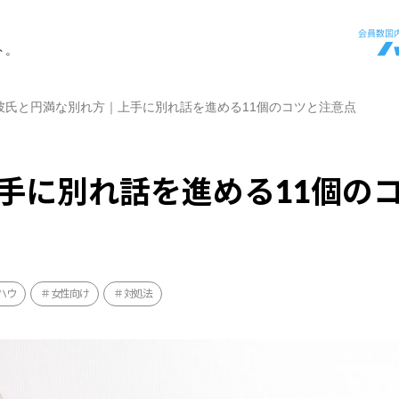
ト。
彼氏と円満な別れ方｜上手に別れ話を進める11個のコツと注意点
手に別れ話を進める11個の
ハウ
女性向け
対処法