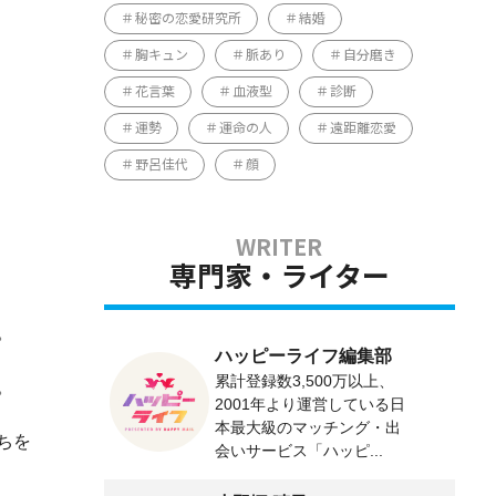
秘密の恋愛研究所
結婚
胸キュン
脈あり
自分磨き
花言葉
血液型
診断
運勢
運命の人
遠距離恋愛
野呂佳代
顔
専門家・ライター
。
ハッピーライフ編集部
累計登録数3,500万以上、
。
2001年より運営している日
本最大級のマッチング・出
ちを
会いサービス「ハッピ...