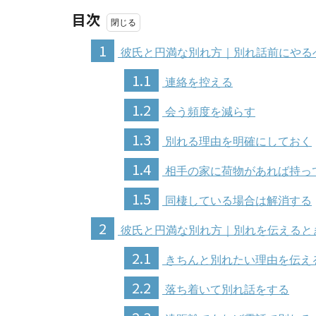
目次
1
彼氏と円満な別れ方｜別れ話前にやる
1.1
連絡を控える
1.2
会う頻度を減らす
1.3
別れる理由を明確にしておく
1.4
相手の家に荷物があれば持っ
1.5
同棲している場合は解消する
2
彼氏と円満な別れ方｜別れを伝えると
2.1
きちんと別れたい理由を伝え
2.2
落ち着いて別れ話をする