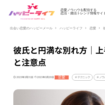
恋愛ノウハウを配信する
恋活・婚活トレンド情報サイ
出会い恋愛のハッピーメール
ハッピーライフ
恋愛
彼氏と円満な別れ方｜上
と注意点
恋愛
テクニック
ノウ
2023年3月31日
2023年3月20日