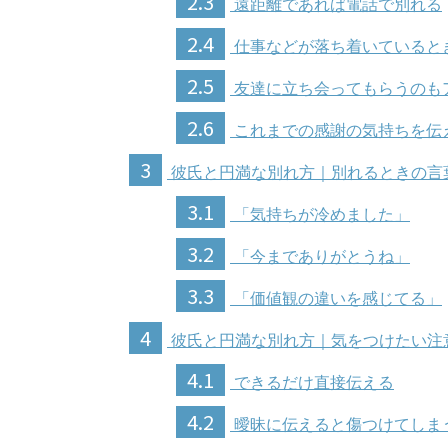
2.3
遠距離であれば電話で別れる
2.4
仕事などが落ち着いていると
2.5
友達に立ち会ってもらうのも
2.6
これまでの感謝の気持ちを伝
3
彼氏と円満な別れ方｜別れるときの言
3.1
「気持ちが冷めました」
3.2
「今までありがとうね」
3.3
「価値観の違いを感じてる」
4
彼氏と円満な別れ方｜気をつけたい注
4.1
できるだけ直接伝える
4.2
曖昧に伝えると傷つけてしま