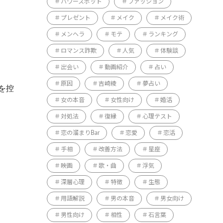
パワースポット
ファッション
プレゼント
メイク
メイク術
メンヘラ
モテ
ランキング
ロマンス詐欺
人気
体験談
出会い
動画紹介
占い
原因
吉崎綾
夢占い
を控
女の本音
女性向け
婚活
対処法
復縁
心理テスト
恋の溜まりBar
恋愛
恋活
手相
改善方法
星座
映画
歌・曲
浮気
深層心理
特徴
生態
用語解説
男の本音
男女向け
男性向け
相性
石言葉