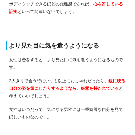
ボディタッチできるほどの距離感であれば、
心を許している
証拠
といって間違いないでしょう。
より見た目に気を遣うようになる
女性は恋をすると、より見た目に気を遣うようになるもので
す。
2人きりで会う時にいつも以上におしゃれだったり、
鏡に映る
自分の姿を気にしたりするようなら、好意を持たれている
と
考えていいでしょう。
女性はいつだって、気になる男性には一番綺麗な自分を見て
ほしいものなのです。