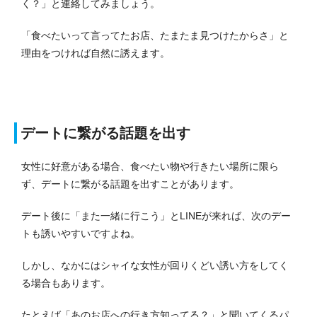
く？」と連絡してみましょう。
「食べたいって言ってたお店、たまたま見つけたからさ」と
理由をつければ自然に誘えます。
デートに繋がる話題を出す
女性に好意がある場合、食べたい物や行きたい場所に限ら
ず、デートに繋がる話題を出すことがあります。
デート後に「また一緒に行こう」とLINEが来れば、次のデー
トも誘いやすいですよね。
しかし、なかにはシャイな女性が回りくどい誘い方をしてく
る場合もあります。
たとえば「あのお店への行き方知ってる？」と聞いてくるパ