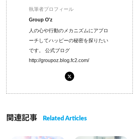
執筆者プロフィール
Group O'z
人の心や行動のメカニズムにアプロ
ーチしてハッピーの秘密を探りたい
です。 公式ブログ
http://groupoz.blog.fc2.com/
関連記事
Related Articles