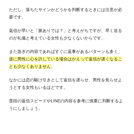
ただし、落ちたサインかどうかを判断するときには注意が必
要です。
返信が早いと「脈ありでは？」と考えがちですが、早く送る
のが礼儀と考えている女性も少なくないからです。
また急ぎの内容であればすぐに返事があるパターンも多く、
逆に男性に心を許している場合はかえって返信が遅くなるこ
とも少なくありません
。
なかには恋の駆け引きとして返信を遅らせ、男性を焦らせよ
うとする女性もいるほどです。
普段の返信スピードやLINEの内容を参考に慎重に判断するよ
うにしましょう。