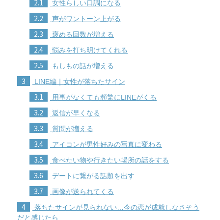
2.1
女性らしい口調になる
2.2
声がワントーン上がる
2.3
褒める回数が増える
2.4
悩みを打ち明けてくれる
2.5
もしもの話が増える
3
LINE編｜女性が落ちたサイン
3.1
用事がなくても頻繁にLINEがくる
3.2
返信が早くなる
3.3
質問が増える
3.4
アイコンが男性好みの写真に変わる
3.5
食べたい物や行きたい場所の話をする
3.6
デートに繋がる話題を出す
3.7
画像が送られてくる
4
落ちたサインが見られない…今の恋が成就しなさそう
だと感じたら