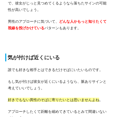
で、彼女がじっと見つめてくるようなら落ちたサインの可能
性が高いでしょう。
男性のアプローチに気づいて、
どんな人かもっと知りたくて
視線を投げかけている
パターンもあります。
気が付けば近くにいる
誰でも好きな相手とはできるだけそばにいたいものです。
もし気が付けば彼女が近くにいるようなら、脈ありサインと
考えていいでしょう。
好きでもない異性のそばに寄りたいとは思いませんよね
。
アプローチしたくて距離を縮めてきているとみて間違いない