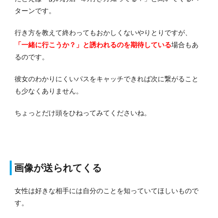
ターンです。
行き方を教えて終わってもおかしくないやりとりですが、
「一緒に行こうか？」と誘われるのを期待している
場合もあ
るのです。
彼女のわかりにくいパスをキャッチできれば次に繋がること
も少なくありません。
ちょっとだけ頭をひねってみてくださいね。
画像が送られてくる
女性は好きな相手には自分のことを知っていてほしいもので
す。