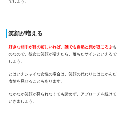
でしょう。
笑顔が増える
好きな相手が目の前にいれば、誰でも自然と顔がほころぶ
も
のなので、彼女に笑顔が増えたら、落ちたサインといえるで
しょう。
とはいえシャイな女性の場合は、笑顔の代わりにはにかんだ
表情を見せることもあります。
なかなか笑顔が見られなくても諦めず、アプローチを続けて
いきましょう。