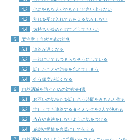
4.2
他に好きな人ができたけど言い出せない
4.3
別れを受け入れてもらえる気がしない
4.4
気持ちが冷めたのでどうでもいい
5
要注意！自然消滅の前兆
5.1
連絡が遅くなる
5.2
一緒にいてもつまらなそうにしている
5.3
話したことや約束を忘れてしまう
5.4
会う頻度が低くなる
6
自然消滅を防ぐための対処法4選
6.1
お互いの気持ちを話し合う時間をきちんと作る
6.2
忙しくても連絡するタイミングを2人で決める
6.3
依存や束縛をしないように気をつける
6.4
感謝や愛情を言葉にして伝える
7
自然消滅しないように普段からコミュニケーションを