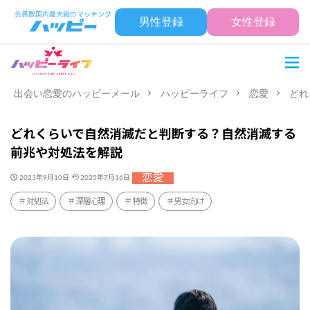
男性登録
女性登録
出会い恋愛のハッピーメール
ハッピーライフ
恋愛
どれ
どれくらいで自然消滅だと判断する？自然消滅する
前兆や対処法を解説
恋愛
2023年9月10日
2025年7月16日
対処法
深層心理
特徴
男女向け