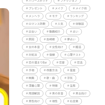
パワースポット
ファッション
プレゼント
メイク
メイク術
メンヘラ
モテ
ランキング
ロマンス詐欺
人気
体験談
出会い
動画紹介
占い
原因
吉崎綾
夢占い
女の本音
女性向け
婚活
対処法
復縁
心理テスト
恋の溜まりBar
恋愛
恋活
手相
改善方法
星座
映画
歌・曲
浮気
深層心理
特徴
生態
用語解説
男の本音
男女向け
男性向け
相性
石言葉