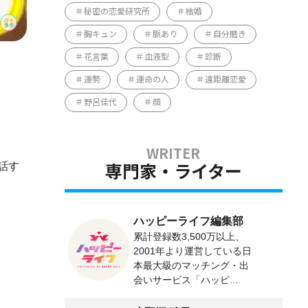
秘密の恋愛研究所
結婚
胸キュン
脈あり
自分磨き
花言葉
血液型
診断
運勢
運命の人
遠距離恋愛
野呂佳代
顔
話す
専門家・ライター
ハッピーライフ編集部
累計登録数3,500万以上、
2001年より運営している日
本最大級のマッチング・出
会いサービス「ハッピ...