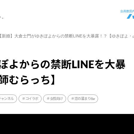
ト。
【新婚】大倉士門がゆきぽよからの禁断LINEを大暴露！？【ゆきぽよ・
よからの禁断LINEを大暴
師むらっち】
beチャンネル
コイラボ
女性向け
恋の溜まりBar