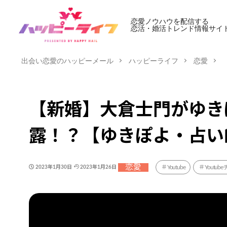
恋愛ノウハウを配信する
恋活・婚活トレンド情報サイ
出会い恋愛のハッピーメール
ハッピーライフ
恋愛
【新婚】大倉士門がゆきぽ
露！？【ゆきぽよ・占い
恋愛
Youtube
Youtu
2023年1月30日
2023年1月26日