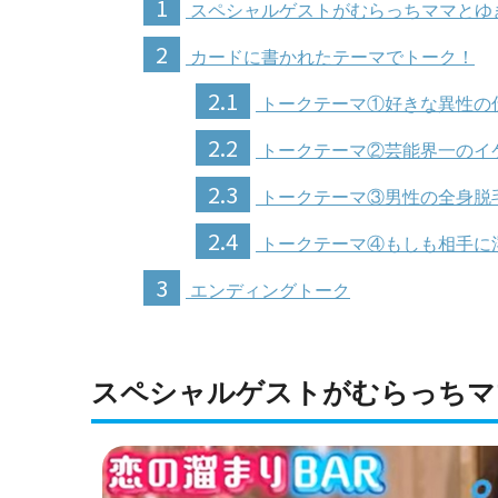
1
スペシャルゲストがむらっちママとゆ
2
カードに書かれたテーマでトーク！
2.1
トークテーマ①好きな異性の
2.2
トークテーマ②芸能界一のイ
2.3
トークテーマ③男性の全身脱
2.4
トークテーマ④もしも相手に
3
エンディングトーク
スペシャルゲストがむらっちマ