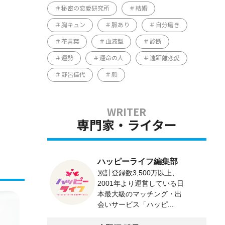
秘密の恋愛研究所
結婚
胸キュン
脈あり
自分磨き
花言葉
血液型
診断
運勢
運命の人
遠距離恋愛
野呂佳代
顔
専門家・ライター
ハッピーライフ編集部
累計登録数3,500万以上、
2001年より運営している日
本最大級のマッチング・出
会いサービス「ハッピ...