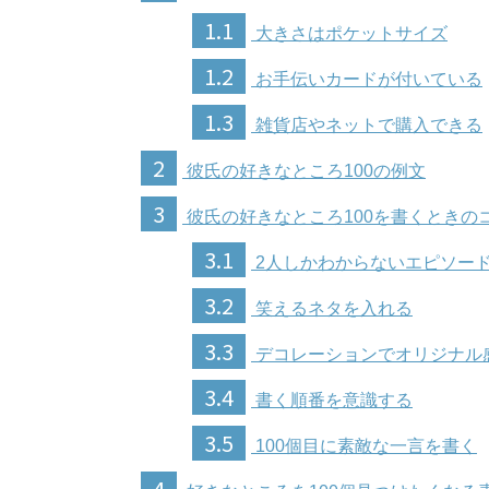
1.1
大きさはポケットサイズ
1.2
お手伝いカードが付いている
1.3
雑貨店やネットで購入できる
2
彼氏の好きなところ100の例文
3
彼氏の好きなところ100を書くときの
3.1
2人しかわからないエピソー
3.2
笑えるネタを入れる
3.3
デコレーションでオリジナル
3.4
書く順番を意識する
3.5
100個目に素敵な一言を書く
4