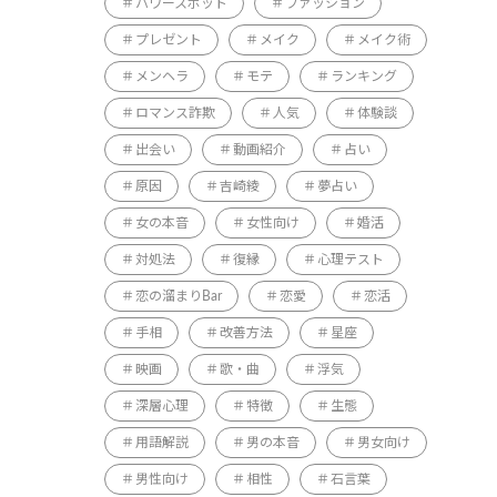
パワースポット
ファッション
プレゼント
メイク
メイク術
メンヘラ
モテ
ランキング
ロマンス詐欺
人気
体験談
出会い
動画紹介
占い
原因
吉崎綾
夢占い
女の本音
女性向け
婚活
対処法
復縁
心理テスト
恋の溜まりBar
恋愛
恋活
手相
改善方法
星座
映画
歌・曲
浮気
深層心理
特徴
生態
用語解説
男の本音
男女向け
男性向け
相性
石言葉