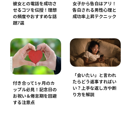
彼女との電話を成功さ
女子から告白はアリ！
せるコツを伝授！理想
告白される男性心理と
の頻度やおすすめな話
成功率上昇テクニック
題7選
「会いたい」と言われ
たらどう返事すればい
付き合って1ヶ月のカ
い？上手な返し方や断
ップル必見！記念日の
り方を解説
お祝い＆倦怠期を回避
する注意点