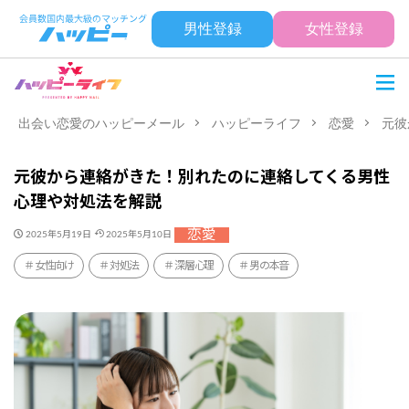
男性登録
女性登録
出会い恋愛のハッピーメール
ハッピーライフ
恋愛
元彼
元彼から連絡がきた！別れたのに連絡してくる男性
心理や対処法を解説
恋愛
2025年5月19日
2025年5月10日
女性向け
対処法
深層心理
男の本音