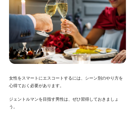
女性をスマートにエスコートするには、シーン別のやり方を
心得ておく必要があります。
ジェントルマンを目指す男性は、ぜひ習得しておきましょ
う。