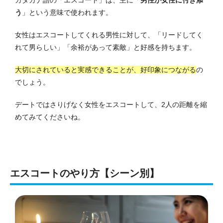
カタカナ語の「エスコート」は、主に「
男性が女性に付き添
う
」という意味で使われます。
女性はエスコートしてくれる男性に対して、「リードしてく
れて男らしい」「余裕があって素敵」と好感を持ちます。
大切にされていると実感できることが、好印象につながる
の
でしょう。
デートではさりげなく女性をエスコートして、2人の距離を縮
めてみてくださいね。
エスコートのやり方【シーン別】