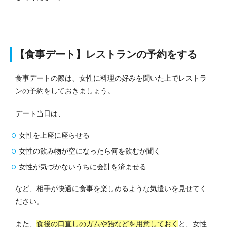
【食事デート】レストランの予約をする
食事デートの際は、女性に料理の好みを聞いた上でレストラ
ンの予約をしておきましょう。
デート当日は、
女性を上座に座らせる
女性の飲み物が空になったら何を飲むか聞く
女性が気づかないうちに会計を済ませる
など、相手が快適に食事を楽しめるような気遣いを見せてく
ださい。
また、
食後の口直しのガムや飴などを用意しておく
と、女性