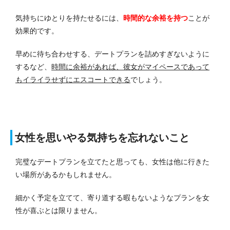
気持ちにゆとりを持たせるには、
時間的な余裕を持つ
ことが
効果的です。
早めに待ち合わせする、デートプランを詰めすぎないように
するなど、
時間に余裕があれば、彼女がマイペースであって
もイライラせずにエスコートできる
でしょう。
女性を思いやる気持ちを忘れないこと
完璧なデートプランを立てたと思っても、女性は他に行きた
い場所があるかもしれません。
細かく予定を立てて、寄り道する暇もないようなプランを女
性が喜ぶとは限りません。