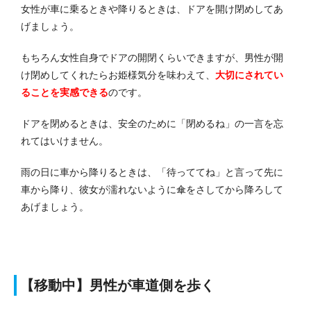
女性が車に乗るときや降りるときは、ドアを開け閉めしてあ
げましょう。
もちろん女性自身でドアの開閉くらいできますが、男性が開
け閉めしてくれたらお姫様気分を味わえて、
大切にされてい
ることを実感できる
のです。
ドアを閉めるときは、安全のために「閉めるね」の一言を忘
れてはいけません。
雨の日に車から降りるときは、「待っててね」と言って先に
車から降り、彼女が濡れないように傘をさしてから降ろして
あげましょう。
【移動中】男性が車道側を歩く