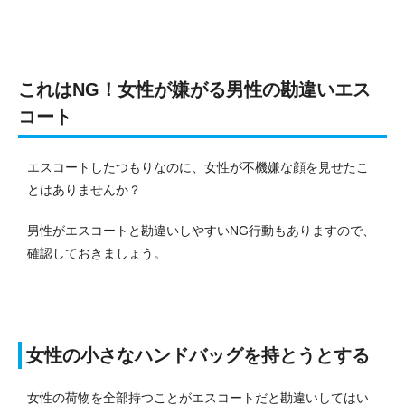
これはNG！女性が嫌がる男性の勘違いエス
コート
エスコートしたつもりなのに、女性が不機嫌な顔を見せたこ
とはありませんか？
男性がエスコートと勘違いしやすいNG行動もありますので、
確認しておきましょう。
女性の小さなハンドバッグを持とうとする
女性の荷物を全部持つことがエスコートだと勘違いしてはい