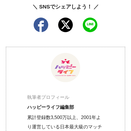
＼ SNSでシェアしよう！ ／
執筆者プロフィール
ハッピーライフ編集部
累計登録数3,500万以上、2001年よ
り運営している日本最大級のマッチ