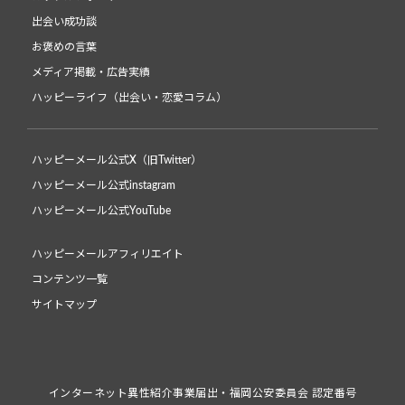
出会い成功談
お褒めの言葉
メディア掲載・広告実績
ハッピーライフ（出会い・恋愛コラム）
ハッピーメール公式X（旧Twitter）
ハッピーメール公式instagram
ハッピーメール公式YouTube
ハッピーメールアフィリエイト
コンテンツ一覧
サイトマップ
インターネット異性紹介事業届出・福岡公安委員会 認定番号