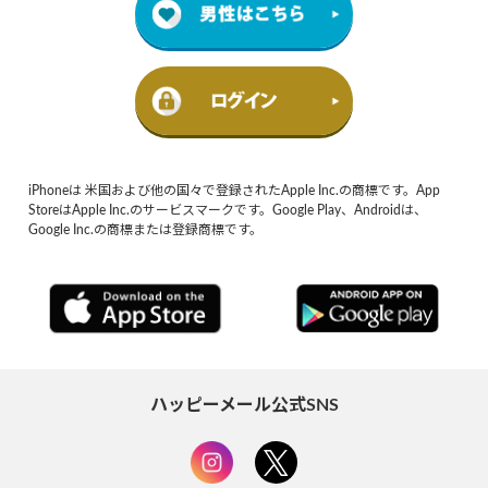
iPhoneは 米国および他の国々で登録されたApple Inc.の商標です。App
StoreはApple Inc.のサービスマークです。Google Play、Androidは、
Google Inc.の商標または登録商標です。
ハッピーメール公式SNS