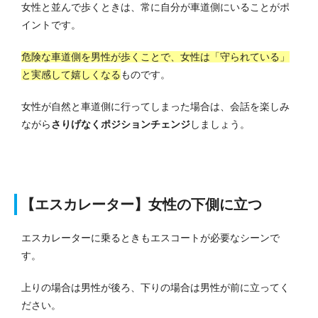
女性と並んで歩くときは、常に自分が車道側にいることがポ
イントです。
危険な車道側を男性が歩くことで、女性は「守られている」
と実感して嬉しくなる
ものです。
女性が自然と車道側に行ってしまった場合は、会話を楽しみ
ながら
さりげなくポジションチェンジ
しましょう。
【エスカレーター】女性の下側に立つ
エスカレーターに乗るときもエスコートが必要なシーンで
す。
上りの場合は男性が後ろ、下りの場合は男性が前に立ってく
ださい。