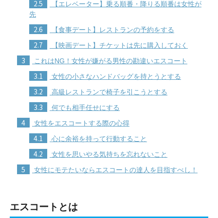
2.5
【エレベーター】乗る順番・降りる順番は女性が
先
2.6
【食事デート】レストランの予約をする
2.7
【映画デート】チケットは先に購入しておく
3
これはNG！女性が嫌がる男性の勘違いエスコート
3.1
女性の小さなハンドバッグを持とうとする
3.2
高級レストランで椅子を引こうとする
3.3
何でも相手任せにする
4
女性をエスコートする際の心得
4.1
心に余裕を持って行動すること
4.2
女性を思いやる気持ちを忘れないこと
5
女性にモテたいならエスコートの達人を目指すべし！
エスコートとは