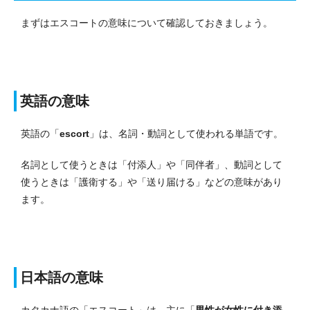
まずはエスコートの意味について確認しておきましょう。
英語の意味
英語の「
escort
」は、名詞・動詞として使われる単語です。
名詞として使うときは「付添人」や「同伴者」、動詞として
使うときは「護衛する」や「送り届ける」などの意味があり
ます。
日本語の意味