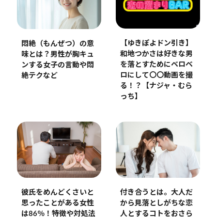
【ゆきぽよドン引き】
悶絶（もんぜつ）の意
和地つかさは好きな男
味とは？男性が胸キュ
を落とすためにベロベ
ンする女子の言動や悶
ロにして〇〇動画を撮
絶テクなど
る！？【ナジャ・むら
っち】
彼氏をめんどくさいと
付き合うとは。大人だ
思ったことがある女性
から見落としがちな恋
は86％！特徴や対処法
人とするコトをおさら