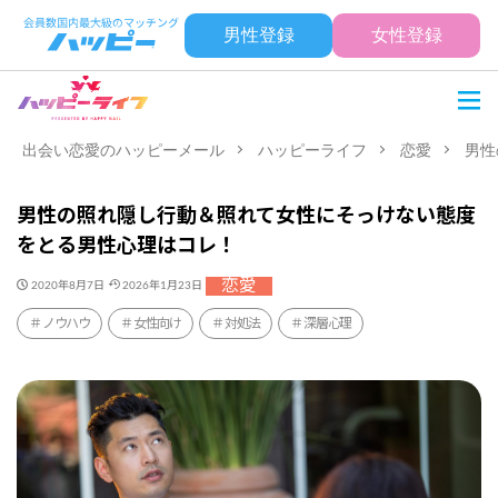
男性登録
女性登録
出会い恋愛のハッピーメール
ハッピーライフ
恋愛
男性
男性の照れ隠し行動＆照れて女性にそっけない態度
をとる男性心理はコレ！
恋愛
2020年8月7日
2026年1月23日
ノウハウ
女性向け
対処法
深層心理