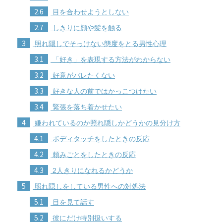
2.6
目を合わせようとしない
2.7
しきりに顔や髪を触る
3
照れ隠しでそっけない態度をとる男性心理
3.1
「好き」を表現する方法がわからない
3.2
好意がバレたくない
3.3
好きな人の前ではかっこつけたい
3.4
緊張を落ち着かせたい
4
嫌われているのか照れ隠しかどうかの見分け方
4.1
ボディタッチをしたときの反応
4.2
頼みごとをしたときの反応
4.3
2人きりになれるかどうか
5
照れ隠しをしている男性への対処法
5.1
目を見て話す
5.2
彼にだけ特別扱いする