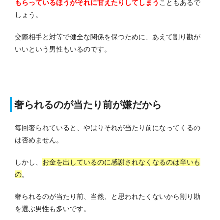
もらっているほうがそれに甘えたりしてしまう
こともあるで
しょう。
交際相手と対等で健全な関係を保つために、あえて割り勘が
いいという男性もいるのです。
奢られるのが当たり前が嫌だから
毎回奢られていると、やはりそれが当たり前になってくるの
は否めません。
しかし、
お金を出しているのに感謝されなくなるのは辛いも
の
。
奢られるのが当たり前、当然、と思われたくないから割り勘
を選ぶ男性も多いです。