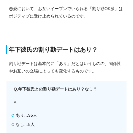
恋愛において、お互いイーブンでいられる「割り勘OK派」は
ポジティブに受け止められているのです。
年下彼氏の割り勘デートはあり？
割り勘デートは基本的に「あり」だとはいうものの、関係性
やお互いの立場によっても変化するものです。
Q.年下彼氏との割り勘デートはあり？なし？
A.
あり…95人
なし…5人