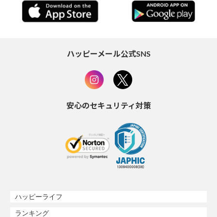
ハッピーメール公式SNS
安心のセキュリティ対策
ハッピーライフ
ランキング