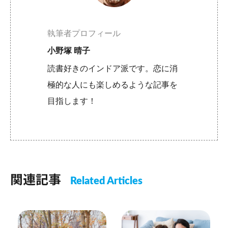
執筆者プロフィール
小野塚 晴子
読書好きのインドア派です。恋に消
極的な人にも楽しめるような記事を
目指します！
関連記事
Related Articles