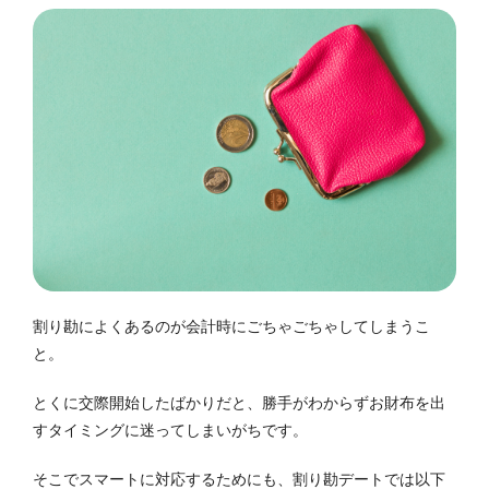
割り勘によくあるのが会計時にごちゃごちゃしてしまうこ
と。
とくに交際開始したばかりだと、勝手がわからずお財布を出
すタイミングに迷ってしまいがちです。
そこでスマートに対応するためにも、割り勘デートでは以下