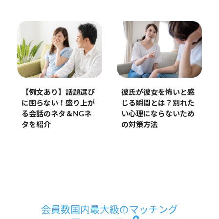
【例文あり】話題選び
彼氏が彼女を怖いと感
に困らない！盛り上が
じる瞬間とは？別れた
る会話のネタ＆NGネ
い心理にならないため
タを紹介
の対策方法