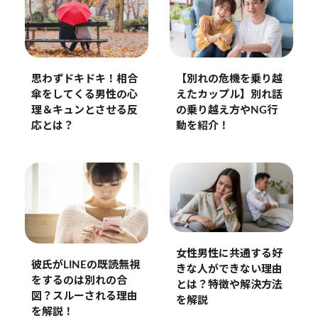
思わずドキドキ！相合
【別れの危機を乗り越
傘をしてくる男性の心
えたカップル】別れ話
理＆キュンとさせる反
の乗り越え方やNG行
応とは？
動を紹介！
女性男性に共通する好
彼氏がLINEの既読無視
きな人ができない理由
をするのは別れの合
とは？特徴や解決方法
図？スルーされる理由
を解説
を解説！