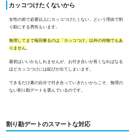
カッコつけたくないから
女性の前で必要以上にカッコつけたくない、という理由で割
り勘にする男性もいます。
無理してまで毎回奢るのは「カッコつけ」以外の何物でもあ
りません
。
最初はいいかもしれませんが、お付き合いが長くなればなる
ほどカッコつけには綻びが出てしまいます。
できるだけ素の自分で付き合っていきたいからこそ、無理の
ない割り勘デートを選んでいるのです。
割り勘デートのスマートな対応