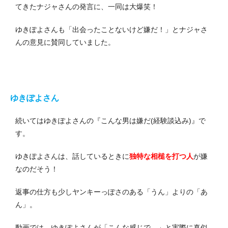
てきたナジャさんの発言に、一同は大爆笑！
ゆきぽよさんも「出会ったことないけど嫌だ！」とナジャさ
んの意見に賛同していました。
ゆきぽよさん
続いてはゆきぽよさんの『こんな男は嫌だ(経験談込み)』で
す。
ゆきぽよさんは、話しているときに
独特な相槌を打つ人
が嫌
なのだそう！
返事の仕方も少しヤンキーっぽさのある「うん」よりの「あ
ん」。
動画では、ゆきぽよさんが「こんな感じで…」と実際に真似