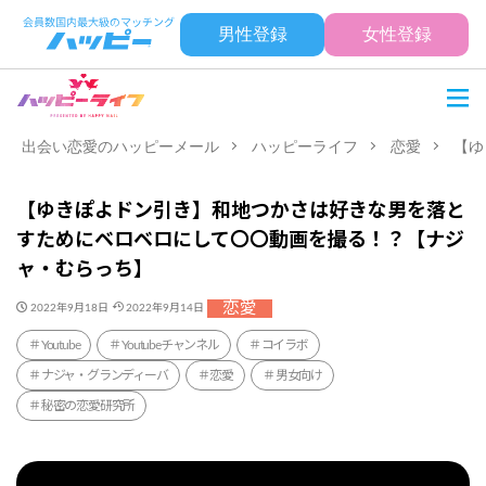
男性登録
女性登録
出会い恋愛のハッピーメール
ハッピーライフ
恋愛
【ゆ
【ゆきぽよドン引き】和地つかさは好きな男を落と
すためにベロベロにして〇〇動画を撮る！？【ナジ
ャ・むらっち】
恋愛
2022年9月18日
2022年9月14日
Youtube
Youtubeチャンネル
コイラボ
ナジャ・グランディーバ
恋愛
男女向け
秘密の恋愛研究所