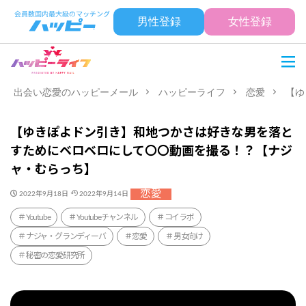
男性登録
女性登録
出会い恋愛のハッピーメール
ハッピーライフ
恋愛
【ゆ
【ゆきぽよドン引き】和地つかさは好きな男を落と
すためにベロベロにして〇〇動画を撮る！？【ナジ
ャ・むらっち】
恋愛
2022年9月18日
2022年9月14日
Youtube
Youtubeチャンネル
コイラボ
ナジャ・グランディーバ
恋愛
男女向け
秘密の恋愛研究所