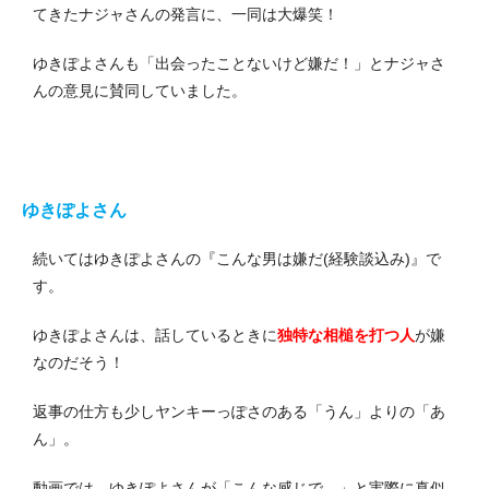
てきたナジャさんの発言に、一同は大爆笑！
ゆきぽよさんも「出会ったことないけど嫌だ！」とナジャさ
んの意見に賛同していました。
ゆきぽよさん
続いてはゆきぽよさんの『こんな男は嫌だ(経験談込み)』で
す。
ゆきぽよさんは、話しているときに
独特な相槌を打つ人
が嫌
なのだそう！
返事の仕方も少しヤンキーっぽさのある「うん」よりの「あ
ん」。
動画では、ゆきぽよさんが「こんな感じで…」と実際に真似