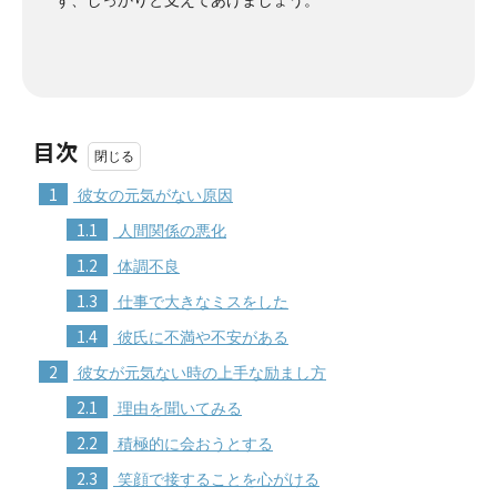
ず、しっかりと支えてあげましょう。
目次
1
彼女の元気がない原因
1.1
人間関係の悪化
1.2
体調不良
1.3
仕事で大きなミスをした
1.4
彼氏に不満や不安がある
2
彼女が元気ない時の上手な励まし方
2.1
理由を聞いてみる
2.2
積極的に会おうとする
2.3
笑顔で接することを心がける