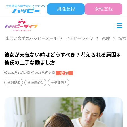
男性登録
女性登録
出会い恋愛のハッピーメール
ハッピーライフ
恋愛
彼女
彼女が元気ない時はどうすべき？考えられる原因＆
彼氏の上手な励まし方
恋愛
2022年11月27日
2025年2月19日
対処法
深層心理
男性向け