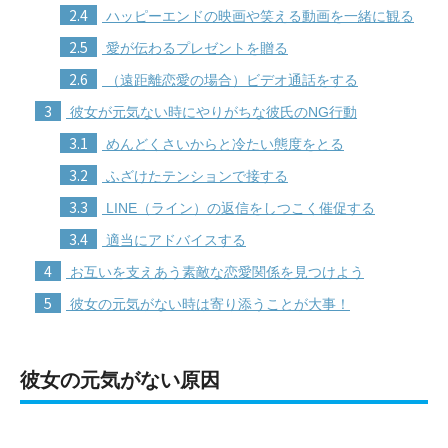
2.4
ハッピーエンドの映画や笑える動画を一緒に観る
2.5
愛が伝わるプレゼントを贈る
2.6
（遠距離恋愛の場合）ビデオ通話をする
3
彼女が元気ない時にやりがちな彼氏のNG行動
3.1
めんどくさいからと冷たい態度をとる
3.2
ふざけたテンションで接する
3.3
LINE（ライン）の返信をしつこく催促する
3.4
適当にアドバイスする
4
お互いを支えあう素敵な恋愛関係を見つけよう
5
彼女の元気がない時は寄り添うことが大事！
彼女の元気がない原因