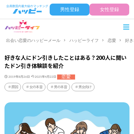
男性登録
女性登録
出会い恋愛のハッピーメール
ハッピーライフ
恋愛
好き
好きな人にドン引きしたことはある？200人に聞い
たドン引き体験談を紹介
恋愛
2019年8月26日
2025年4月22日
原因
女の本音
男の本音
男女向け