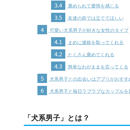
3.4
褒められて愛情を感じる
3.5
友達の前では立ててほしい
4
可愛い犬系男子が好きな女性のタイプ
4.1
まめに連絡を取ってくれる
4.2
たくさん褒めてくれる
4.3
簡単なわがままを言ってくる
5
犬系男子との出会いはアプリがおすす
6
犬系男子と毎日ラブラブなカップルを
「犬系男子」とは？