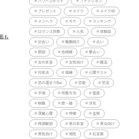
パワースポット
ファッション
プレゼント
メイク
メイク術
メンヘラ
モテ
ランキング
ロマンス詐欺
人気
体験談
面も
出会い
動画紹介
占い
原因
吉崎綾
夢占い
女の本音
女性向け
婚活
対処法
復縁
心理テスト
恋の溜まりBar
恋愛
恋活
手相
改善方法
星座
映画
歌・曲
浮気
深層心理
特徴
生態
用語解説
男の本音
男女向け
男性向け
相性
石言葉