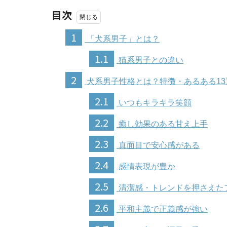
目次
1
「犬系男子」とは？
1.1
猫系男子との違い
2
犬系男子性格とは？特徴・あるある13
2.1
いつもキラキラ笑顔
2.2
癒し効果のある甘え上手
2.3
真面目で安心感がある
2.4
感情表現が豊か
2.5
清潔感・トレンドを押さえた
2.6
平和主義で正義感が強い