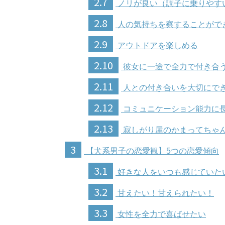
2.7
ノリが良い（調子に乗りやす
2.8
人の気持ちを察することがで
2.9
アウトドアを楽しめる
2.10
彼女に一途で全力で付き合
2.11
人との付き合いを大切にで
2.12
コミュニケーション能力に
2.13
寂しがり屋のかまってちゃ
3
【犬系男子の恋愛観】5つの恋愛傾向
3.1
好きな人をいつも感じていた
3.2
甘えたい！甘えられたい！
3.3
女性を全力で喜ばせたい