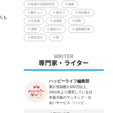
。
秘密の恋愛研究所
結婚
胸キュン
脈あり
自分磨き
人も
花言葉
血液型
診断
運勢
運命の人
遠距離恋愛
野呂佳代
顔
専門家・ライター
ハッピーライフ編集部
累計登録数3,500万以上、
2001年より運営している日
本最大級のマッチング・出
会いサービス「ハッピ...